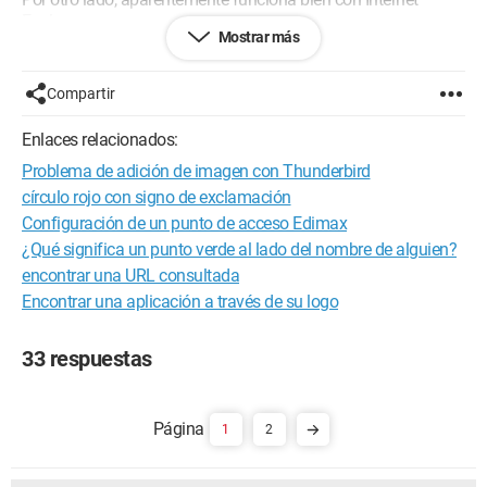
Explorer.
Mostrar más
He seguido los consejos dados en otro post que trataba el
mismo problema = desinstalé Firefox y Quicktime, para luego
Compartir
reinstalar Firefox. Después en "Herramientas", "Extensiones",
elegí "Obtener otras extensiones", fui a "Complementos", y
Enlaces relacionados:
reinstalé Quicktime, pero el problema persiste de la misma
Problema de adición de imagen con Thunderbird
manera.
círculo rojo con signo de exclamación
Por favor, si alguien pudiera aclararme el problema, le estaría
Configuración de un punto de acceso Edimax
muy agradecido. Gracias de antemano.
¿Qué significa un punto verde al lado del nombre de alguien?
encontrar una URL consultada
Configuración:
 Ordenador portátil - Windows XP 
Encontrar una aplicación a través de su logo
edición familiar SP2
33 respuestas
1
2