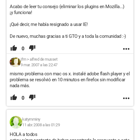
Acabo de leer tu consejo (eliminar los plugins en Mozilla...)
¡y funciona!
¡Qué decir, me había resignado a usar IE!
De nuevo, muchas gracias a ti GTO y a toda la comunidad :-)
0
jfm
>
alfred de musset
9 mar. 2007 a las 22:47
mismo problema con mac os x. instalé adobe flash player y el
problema se resolvió en 10 minutos en firefox sin modificar
nada más.
0
katymminy
11 abr. 2008 a las 01:29
HOLA a todos