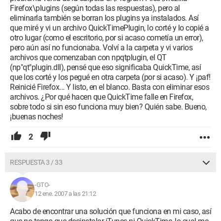
Firefox\plugins (según todas las respuestas), pero al
eliminarla también se borran los plugins ya instalados. Así
que miré y vi un archivo QuickTimePlugin, lo corté y lo copié a
otro lugar (como el escritorio, por si acaso cometía un error),
pero aún así no funcionaba. Volví a la carpeta y vi varios
archivos que comenzaban con npqtplugin, el QT
(np"qt"plugin.dll), pensé que eso significaba QuickTime, así
que los corté y los pegué en otra carpeta (por si acaso). Y ¡paf!
Reinicié Firefox... Y listo, en el blanco. Basta con eliminar esos
archivos. ¿Por qué hacen que QuickTime falle en Firefox,
sobre todo si sin eso funciona muy bien? Quién sabe. Bueno,
¡buenas noches!
2
RESPUESTA 3 / 33
-GTO-
12 ene. 2007 a las 21:12
Acabo de encontrar una solución que funciona en mi caso, así