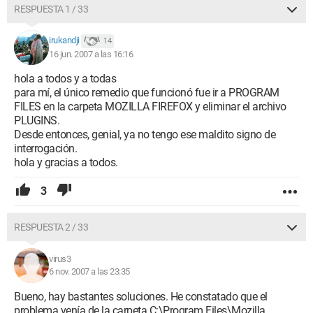
RESPUESTA 1 / 33
irukandji
14
16 jun. 2007 a las 16:16
hola a todos y a todas
para mí, el único remedio que funcionó fue ir a PROGRAM
FILES en la carpeta MOZILLA FIREFOX y eliminar el archivo
PLUGINS.
Desde entonces, genial, ya no tengo ese maldito signo de
interrogación.
hola y gracias a todos.
3
RESPUESTA 2 / 33
virus3
6 nov. 2007 a las 23:35
Bueno, hay bastantes soluciones. He constatado que el
problema venía de la carpeta C:\Program Files\Mozilla