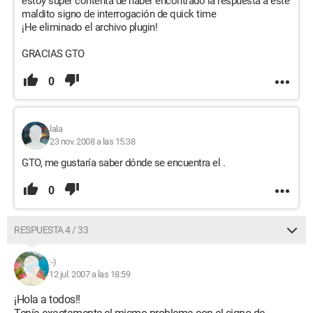
estoy súper contenta de haber encontrado la respuesta a este
maldito signo de interrogación de quick time
¡He eliminado el archivo plugin!
GRACIAS GTO
0
lala
23 nov. 2008 a las 15:38
GTO, me gustaría saber dónde se encuentra el
.
0
RESPUESTA 4 / 33
:-)
12 jul. 2007 a las 18:59
¡Hola a todos!!