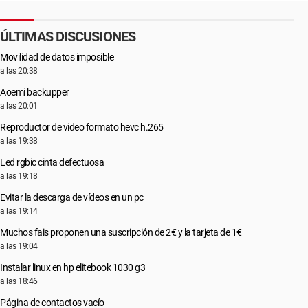
ÚLTIMAS DISCUSIONES
Movilidad de datos imposible
a las 20:38
Aoemi backupper
a las 20:01
Reproductor de video formato hevc h.265
a las 19:38
Led rgbic cinta defectuosa
a las 19:18
Evitar la descarga de vídeos en un pc
a las 19:14
Muchos fais proponen una suscripción de 2€ y la tarjeta de 1€
a las 19:04
Instalar linux en hp elitebook 1030 g3
a las 18:46
Página de contactos vacío