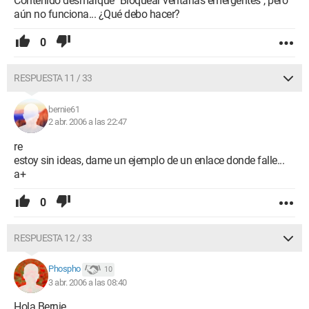
Contenido desmarqué "Bloquear ventanas emergentes", pero
aún no funciona... ¿Qué debo hacer?
0
RESPUESTA 11 / 33
bernie61
2 abr. 2006 a las 22:47
re
estoy sin ideas, dame un ejemplo de un enlace donde falle...
a+
0
RESPUESTA 12 / 33
Phospho
10
3 abr. 2006 a las 08:40
Hola Bernie,