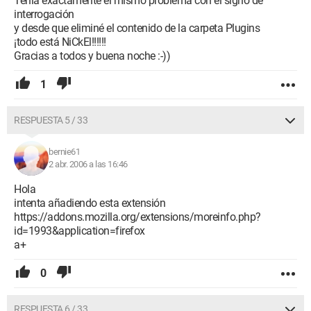
Tenía exactamente el mismo problema con el signo de
interrogación
y desde que eliminé el contenido de la carpeta Plugins
¡todo está NiCkEl!!!!!!
Gracias a todos y buena noche :-))
1
RESPUESTA 5 / 33
bernie61
2 abr. 2006 a las 16:46
Hola
intenta añadiendo esta extensión
https://addons.mozilla.org/extensions/moreinfo.php?
id=1993&application=firefox
a+
0
RESPUESTA 6 / 33