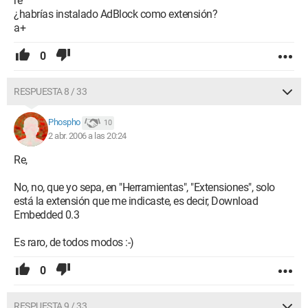
re
¿habrías instalado AdBlock como extensión?
a+
0
RESPUESTA 8 / 33
Phospho
10
2 abr. 2006 a las 20:24
Re,
No, no, que yo sepa, en "Herramientas", "Extensiones", solo
está la extensión que me indicaste, es decir, Download
Embedded 0.3
Es raro, de todos modos :-)
0
RESPUESTA 9 / 33