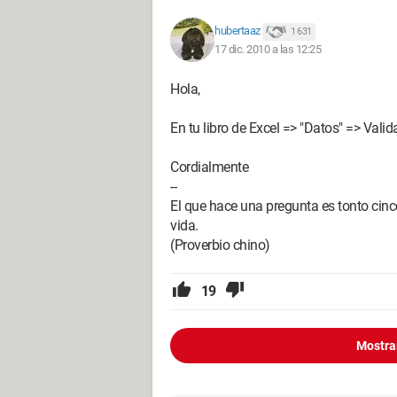
hubertaaz
1 631
17 dic. 2010 a las 12:25
Hola,
En tu libro de Excel => "Datos" => Valid
Cordialmente
--
El que hace una pregunta es tonto cinco
vida.
(Proverbio chino)
19
Mostra