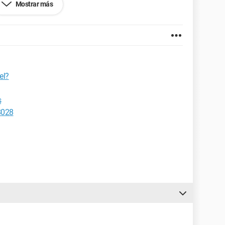
Mostrar más
el?
s
8028