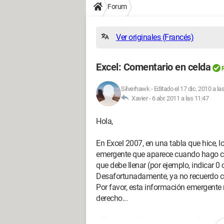
Forum
Ver originales (Francés)
Excel: Comentario en celda
Silverhawk
-
Editado el 17 dic. 2010 a la
Xavier -
6 abr. 2011 a las 11:47
Hola,
En Excel 2007, en una tabla que hice, 
emergente que aparece cuando hago clic
que debe llenar (por ejemplo, indicar 0
Desafortunadamente, ya no recuerdo có
Por favor, esta información emergente 
derecho...
¿Alguien podría ayudar a mi pobre cereb