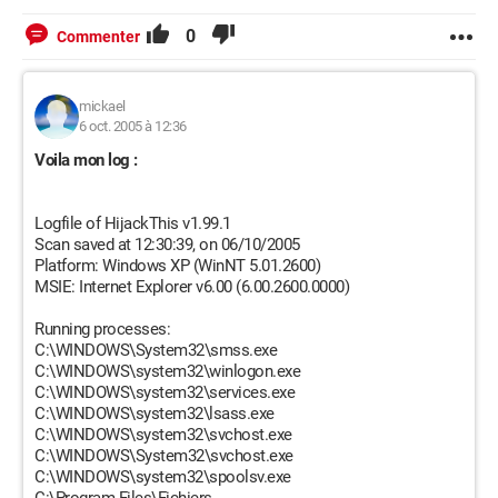
0
Commenter
mickael
6 oct. 2005 à 12:36
Voila mon log :
Logfile of HijackThis v1.99.1
Scan saved at 12:30:39, on 06/10/2005
Platform: Windows XP (WinNT 5.01.2600)
MSIE: Internet Explorer v6.00 (6.00.2600.0000)
Running processes:
C:\WINDOWS\System32\smss.exe
C:\WINDOWS\system32\winlogon.exe
C:\WINDOWS\system32\services.exe
C:\WINDOWS\system32\lsass.exe
C:\WINDOWS\system32\svchost.exe
C:\WINDOWS\System32\svchost.exe
C:\WINDOWS\system32\spoolsv.exe