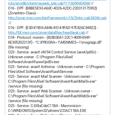
rols/en/x86/client/wuweb_site.cab?1116095454360
O16 - DPF: {B8BE5E93-A60C-4D26-A2DC-220313175592}
(ZoneIntro Class) -
http://zone.msn.com/binFramework/v10/ZIntro.cab34246.cab
O16 - DPF: {E5D419D6-A846-4514-9FAD-97E826C84822} -
http://fdl.msn.com/zone/datafiles/heartbeat.cab
O18 - Protocol: msnim - {828030A1-22C1-4009-854F-
8E305202313F} - "C:\PROGRA~1\MSNMES~1\msgrapp.dll"
(file missing)
O23 - Service: avast! iAVS4 Control Service (aswUpdSv) -
Unknown owner - C:\Program Files\Alwil
Software\Avast4\aswUpdSv.exe
O23 - Service: avast! Antivirus - Unknown owner - C:\Program
Files\Alwil Software\Avast4\ashServ.exe
O23 - Service: avast! Mail Scanner - Unknown owner -
C:\Program Files\Alwil Software\Avast4\ashMaiSv.exe"
/service (file missing)
O23 - Service: avast! Web Scanner - Unknown owner -
C:\Program Files\Alwil Software\Avast4\ashWebSv.exe"
/service (file missing)
O23 - Service: C-DillaCdaC11BA - Macrovision -
C:\WINDOWS\System32\drivers\CDAC11BA.EXE