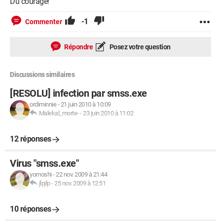
Du courage!
-1
Commenter
Répondre
Posez votre question
Discussions similaires
[RESOLU] infection par smss.exe
ordiminnie
-
21 juin 2010 à 10:09
Malekal_morte-
-
23 juin 2010 à 11:02
12 réponses
Virus "smss.exe"
yomoshi
-
22 nov. 2009 à 21:44
jlpjlp
-
25 nov. 2009 à 12:51
10 réponses