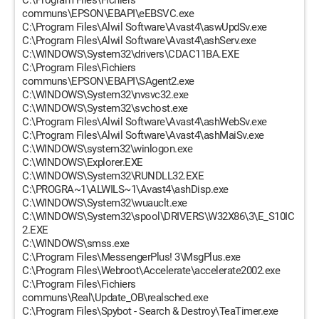
C:\Program Files\Fichiers
communs\EPSON\EBAPI\eEBSVC.exe
C:\Program Files\Alwil Software\Avast4\aswUpdSv.exe
C:\Program Files\Alwil Software\Avast4\ashServ.exe
C:\WINDOWS\System32\drivers\CDAC11BA.EXE
C:\Program Files\Fichiers
communs\EPSON\EBAPI\SAgent2.exe
C:\WINDOWS\System32\nvsvc32.exe
C:\WINDOWS\System32\svchost.exe
C:\Program Files\Alwil Software\Avast4\ashWebSv.exe
C:\Program Files\Alwil Software\Avast4\ashMaiSv.exe
C:\WINDOWS\system32\winlogon.exe
C:\WINDOWS\Explorer.EXE
C:\WINDOWS\System32\RUNDLL32.EXE
C:\PROGRA~1\ALWILS~1\Avast4\ashDisp.exe
C:\WINDOWS\System32\wuauclt.exe
C:\WINDOWS\System32\spool\DRIVERS\W32X86\3\E_S10IC
2.EXE
C:\WINDOWS\smss.exe
C:\Program Files\MessengerPlus! 3\MsgPlus.exe
C:\Program Files\Webroot\Accelerate\accelerate2002.exe
C:\Program Files\Fichiers
communs\Real\Update_OB\realsched.exe
C:\Program Files\Spybot - Search & Destroy\TeaTimer.exe