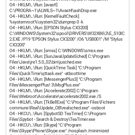
O4 - HKLM\..\Run: [avast!]
C:\PROGRA~1\ALWILS~1\Avast4\ashDisp.exe
O4 - HKLM\..\Run: [KernelFaultCheck]
%systemroot%\system32\dumprep 0 -k
O4 - HKLM\..\Run: [EPSON Stylus CX3200]
C:\WINDOWS\System32\spool\DRIVERS\W32X86\3\E_S10IC
2.EXE /P19 "EPSON Stylus CX3200" /O6 "USB001" /M "Stylus
CX3200"
O4 - HKLM\..\Run: [smss] C:\WINDOWS\smss.exe
O4 - HKLM\..\Run: [SunJavaUpdateSched] C:\Program
Files\Java\jre1.5.0_02\bin\jusched.exe
O4 - HKLM\..\Run: [QuickTime Task] "C:\Program
Files\QuickTime\qttask.exe" -atboottime
O4 - HKLM\..\Run: [MessengerPlus3] "C:\Program
Files\MessengerPlus! 3\MsgPlus.exe"
O4 - HKLM\..\Run: [Accelerate2002] C:\Program
Files\Webroot\Accelerate\accelerate2002.exe /S
O4 - HKLM\..\Run: [TkBellExe] "C:\Program Files\Fichiers
communs\Real\Update_OB\realsched.exe" -osboot
O4 - HKCU\..\Run: [SpybotSD TeaTimer] C:\Program
Files\Spybot - Search & Destroy\TeaTimer.exe
O4 - HKCU\..\Run: [Skype] "C:\Program
Files\Skype\Phone\Skype.exe" /nosplash /minimized