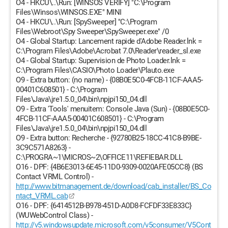
O4 - HKCU\..\Run: [WINSOS VERIFY] "C:\Program
Files\Winsos\WINSOS.EXE" MINI
O4 - HKCU\..\Run: [SpySweeper] "C:\Program
Files\Webroot\Spy Sweeper\SpySweeper.exe" /0
O4 - Global Startup: Lancement rapide d'Adobe Reader.lnk =
C:\Program Files\Adobe\Acrobat 7.0\Reader\reader_sl.exe
O4 - Global Startup: Supervision de Photo Loader.lnk =
C:\Program Files\CASIO\Photo Loader\Plauto.exe
O9 - Extra button: (no name) - {08B0E5C0-4FCB-11CF-AAA5-
00401C608501} - C:\Program
Files\Java\jre1.5.0_04\bin\npjpi150_04.dll
O9 - Extra 'Tools' menuitem: Console Java (Sun) - {08B0E5C0-
4FCB-11CF-AAA5-00401C608501} - C:\Program
Files\Java\jre1.5.0_04\bin\npjpi150_04.dll
O9 - Extra button: Recherche - {92780B25-18CC-41C8-B9BE-
3C9C571A8263} -
C:\PROGRA~1\MICROS~2\OFFICE11\REFIEBAR.DLL
O16 - DPF: {4B6E3013-6E45-11D0-9309-0020AFE05CC8} (BS
Contact VRML Control) -
http://www.bitmanagement.de/download/cab_installer/BS_Co
ntact_VRML.cab
O16 - DPF: {6414512B-B978-451D-A0D8-FCFDF33E833C}
(WUWebControl Class) -
http://v5.windowsupdate.microsoft.com/v5consumer/V5Cont