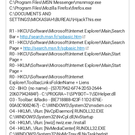
C:\Program Files\MSN Messenger\msnmsgr.exe
C:\Program Files\Mozilla Firefox\firefox.exe
C:\DOCUMENTS AND
SETTINGS\MICKASIAH\BUREAU\HijackThis.exe
R1 - HKCU\Software\Microsoft\Internet Explorer\Main,Search
Bar =
http://search.msn.fr/spbasic.htm
R1 - HKCU\Software\Microsoft\Internet Explorer\Main,Search
Page =
http://search.msn.fr/spbasic.htm
R0 - HKCU\Software\Microsoft\Internet Explorer\Main,Start
Page =
R0 - HKLM\Software\Microsoft\Internet Explorer\Main,Start
Page =
R0 - HKCU\Software\Microsoft\Internet
Explorer\Toolbar,LinksFolderName = Liens
O2 - BHO: (no name) - {53707962-6F74-2D53-2644-
206D7942484F} - C:\PROGRA~1\SPYBOT~1\SDHelper.dll
O3 - Toolbar: &Radio - {8E718888-423F-11D2-876E-
00A0C9082467} - C:\WINDOWS\System32\msdxm.ocx
O4 - HKLM\..\Run: [NvCplDaemon] RUNDLL32.EXE
C:\WINDOWS\System32\NvCpl.dll,NvStartup
O4 - HKLM\..\Run: [nwiz] nwiz.exe /install
O4 - HKLM\..\Run: [NvMediaCenter] RUNDLL32.EXE
C:\WINDOWS\System32\NvMcTray.dll,NvTaskbarInit