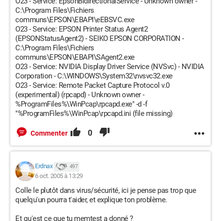
O23 - Service: EpsonBidirectionalService - Unknown owner -
C:\Program Files\Fichiers
communs\EPSON\EBAPI\eEBSVC.exe
O23 - Service: EPSON Printer Status Agent2
(EPSONStatusAgent2) - SEIKO EPSON CORPORATION -
C:\Program Files\Fichiers
communs\EPSON\EBAPI\SAgent2.exe
O23 - Service: NVIDIA Display Driver Service (NVSvc) - NVIDIA
Corporation - C:\WINDOWS\System32\nvsvc32.exe
O23 - Service: Remote Packet Capture Protocol v.0
(experimental) (rpcapd) - Unknown owner -
%ProgramFiles%\WinPcap\rpcapd.exe" -d -f
"%ProgramFiles%\WinPcap\rpcapd.ini (file missing)
0
Commenter
Erdnax
497
6 oct. 2005 à 13:29
Colle le plutôt dans virus/sécurité, ici je pense pas trop que
quelqu'un pourra t'aider, et explique ton problème.
Et qu'est ce que tu memtest a donné ?