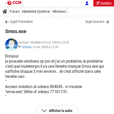
Question
Forum
Matériel & Système
Windows
Sujet Précédent
Sujet Suivant
Smss.exe
mickael
-
Modifié le 6 oct. 2005 à 13:29
Erdnax
-
6 oct. 2005 à 13:29
Bonjour,
je poscede windows xp pro et j'ai un probleme, le probleme
c'est que touletemps il ya une fenetre marqué Smss.exe qui
saffiche chaque 3 min environ... et c'est affiché dans cete
fenetre ceci :
"
Access violation at adress 004045.. in module
"smss.exe".Write of adress 77181731.
"
Voila, jaimerai savoir comment enlevé cela... merci bcp
Afficher la suite
j'attend une reponse tres bientot merci!