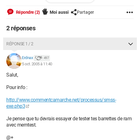
Configuration: 
xp pro
Répondre (2)
Moi aussi
Partager
2 réponses
RÉPONSE 1 / 2
Erdnax
497
5 oct. 2005 à 11:40
Salut,
Pour info :
http://www.commentcamarche.net/processus/smss-
exe.php3
Je pense que tu devrais essayer de tester tes barrettes de ram
avec memtest.
@+