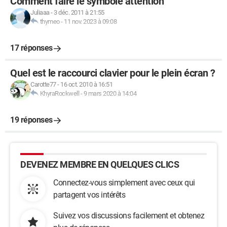
Comment faire le symbole attention
Juliaaa
-
3 déc. 2011 à 21:55
thymeo
-
11 nov. 2023 à 09:08
17 réponses
Quel est le raccourci clavier pour le plein écran ?
Carotte77
-
16 oct. 2010 à 16:51
KhyraRockwell
-
9 mars 2020 à 14:04
19 réponses
DEVENEZ MEMBRE EN QUELQUES CLICS
Connectez-vous simplement avec ceux qui
partagent vos intérêts
Suivez vos discussions facilement et obtenez