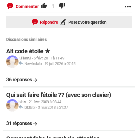
1
Commenter
Répondre
Posez votre question
Discussions similaires
Alt code étoile ★
KillianSi
-
6 févr. 2011 à 11:49
NewIndala
-
19 juil. 2026 à 07:45
36 réponses
Qui sait faire l'étoile ?? (avec son clavier)
bibis
-
21 févr. 2009 à 08:44
blblblbl
-
3 mai 2018 à 21:07
31 réponses