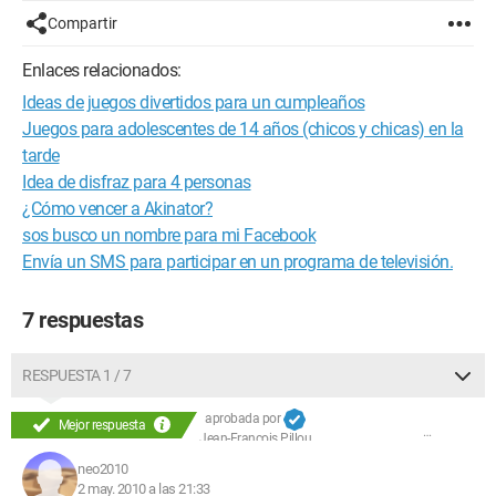
Compartir
Enlaces relacionados:
Ideas de juegos divertidos para un cumpleaños
Juegos para adolescentes de 14 años (chicos y chicas) en la
tarde
Idea de disfraz para 4 personas
¿Cómo vencer a Akinator?
sos busco un nombre para mi Facebook
Envía un SMS para participar en un programa de televisión.
7 respuestas
RESPUESTA 1 / 7
aprobada por
Mejor respuesta
Jean-François Pillou
neo2010
2 may. 2010 a las 21:33