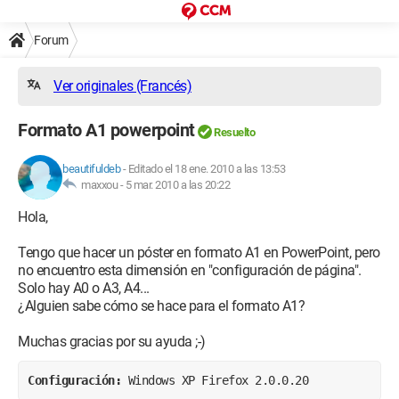
Forum
Ver originales (Francés)
Formato A1 powerpoint
Resuelto
beautifuldeb
-
Editado el 18 ene. 2010 a las 13:53
maxxou -
5 mar. 2010 a las 20:22
Hola,
Tengo que hacer un póster en formato A1 en PowerPoint, pero
no encuentro esta dimensión en "configuración de página".
Solo hay A0 o A3, A4...
¿Alguien sabe cómo se hace para el formato A1?
Muchas gracias por su ayuda ;-)
Configuración: 
Windows XP Firefox 2.0.0.20