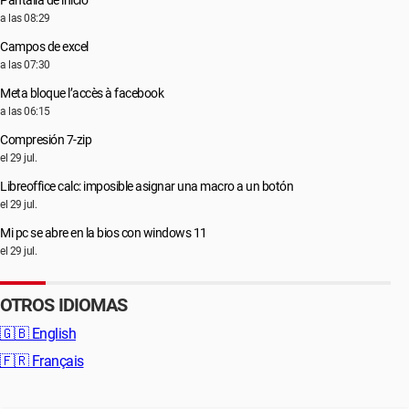
Pantalla de inicio
a las 08:29
Campos de excel
a las 07:30
Meta bloque l’accès à facebook
a las 06:15
Compresión 7-zip
el 29 jul.
Libreoffice calc: imposible asignar una macro a un botón
el 29 jul.
Mi pc se abre en la bios con windows 11
el 29 jul.
OTROS IDIOMAS
🇬🇧
English
🇫🇷
Français