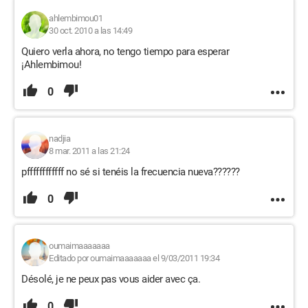
ahlembimou01
30 oct. 2010 a las 14:49
Quiero verla ahora, no tengo tiempo para esperar
¡Ahlembimou!
0
nadjia
8 mar. 2011 a las 21:24
pffffffffffff no sé si tenéis la frecuencia nueva??????
0
oumaimaaaaaaa
Editado por oumaimaaaaaaa el 9/03/2011 19:34
Désolé, je ne peux pas vous aider avec ça.
0