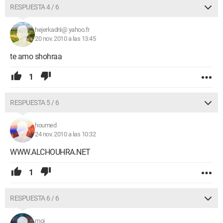
RESPUESTA 4 / 6
hejerkadrii@ yahoo.fr
20 nov. 2010 a las 13:45
te amo shohraa
1
RESPUESTA 5 / 6
houmed
24 nov. 2010 a las 10:32
WWW.ALCHOUHRA.NET
1
RESPUESTA 6 / 6
moi