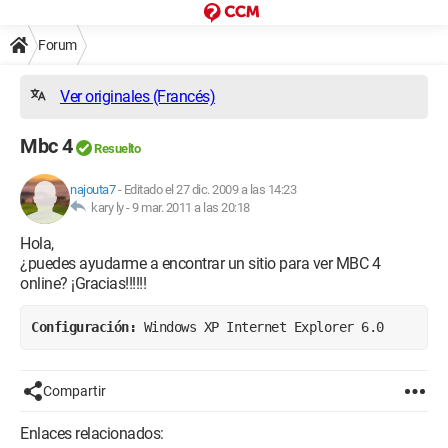
Forum
Ver originales (Francés)
Mbc 4
Resuelto
najouta7
-
Editado el 27 dic. 2009 a las 14:23
kary ly -
9 mar. 2011 a las 20:18
Hola,
¿puedes ayudarme a encontrar un sitio para ver MBC 4
online? ¡Gracias!!!!!!
Configuración: 
Windows XP Internet Explorer 6.0
Compartir
Enlaces relacionados: