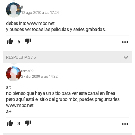
jiji
12 ago. 2010 a las 17:24
debes ir a: www.mbc.net
y puedes ver todas las películas y series grabadas.
5
RESPUESTA 3 / 6
rama09
27 dic. 2009 a las 14:32
slt
no pienso que haya un sitio para ver este canal en línea
pero aquí está el sitio del grupo mbc, puedes preguntarles
www.mbc.net
a+
3