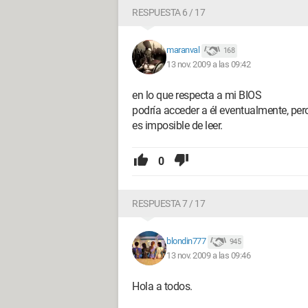
RESPUESTA 6 / 17
maranval
168
13 nov. 2009 a las 09:42
en lo que respecta a mi BIOS
podría acceder a él eventualmente, pero
es imposible de leer.
0
RESPUESTA 7 / 17
blondin777
945
13 nov. 2009 a las 09:46
Hola a todos.