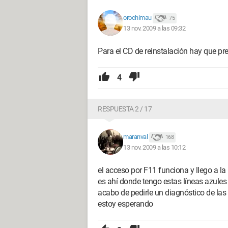
orochimau
75
13 nov. 2009 a las 09:32
Para el CD de reinstalación hay que pres
4
RESPUESTA 2 / 17
maranval
168
13 nov. 2009 a las 10:12
el acceso por F11 funciona y llego a la
es ahí donde tengo estas líneas azules
acabo de pedirle un diagnóstico de las 
estoy esperando