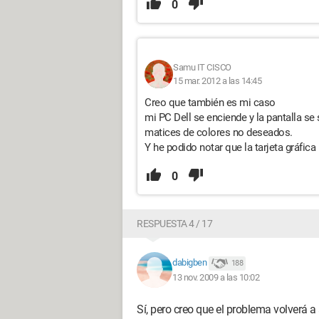
0
Samu IT CISCO
15 mar. 2012 a las 14:45
Creo que también es mi caso
mi PC Dell se enciende y la pantalla se
matices de colores no deseados.
Y he podido notar que la tarjeta gráfica
0
RESPUESTA 4 / 17
dabigben
188
13 nov. 2009 a las 10:02
Sí, pero creo que el problema volverá