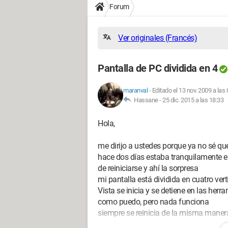
Forum
Ver originales (Francés)
Pantalla de PC dividida en 4
maranval
-
Editado el 13 nov. 2009 a las
Hassane -
25 dic. 2015 a las 18:33
Hola,
me dirijo a ustedes porque ya no sé qu
hace dos días estaba tranquilamente 
de reiniciarse y ahí la sorpresa
mi pantalla está dividida en cuatro ver
Vista se inicia y se detiene en las herr
como puedo, pero nada funciona
siempre se reinicia de la misma maner
he intentado hacer una reinstalación de