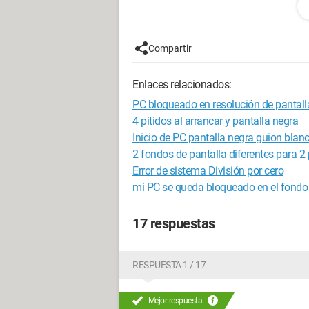
formatea y restaura el contenido
el pc siempre se reinicia con la pantall
llego a un fondo azul con inscripcione
Compartir
me doy cuenta de que llega hasta el 10
se apaga, se reinicia y más nada panta
Enlaces relacionados:
espero haber sido claro en mi publicac
PC bloqueado en resolución de pantal
no entiendo nada
4 pitidos al arrancar y pantalla negra
intenté hacer la reinstalación con el DV
Inicio de PC pantalla negra guion bla
2 fondos de pantalla diferentes para 2
¿mi pc y/o mi disco duro están muerto
Error de sistema División por cero
mi PC se queda bloqueado en el fondo 
gracias por la atención que me brindar
17 respuestas
Configuración: 
hp pavilion dv 95
8400m gs I E 8, Firefox 3.5
RESPUESTA 1 / 17
Mejor respuesta