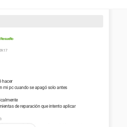
Resuelto
 09:17
é hacer
en mi pc cuando se apagó solo antes
ticalmente
amientas de reparación que intento aplicar
a
 la imagen de fábrica por la partición prevista