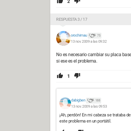
2
RESPUESTA 3 / 17
orochimau
75
13 nov. 2009 a las 09:32
No es necesario cambiar su placa base
si ese es el problema.
1
dabigben
188
13 nov. 2009 a las 09:53
¡Ah, perdón! En mi cabeza se trataba de
este problema en un portátil.