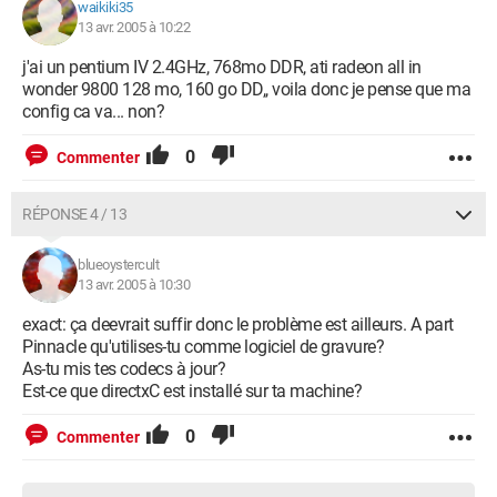
waikiki35
13 avr. 2005 à 10:22
j'ai un pentium IV 2.4GHz, 768mo DDR, ati radeon all in
wonder 9800 128 mo, 160 go DD,, voila donc je pense que ma
config ca va... non?
0
Commenter
RÉPONSE 4 / 13
blueoystercult
13 avr. 2005 à 10:30
exact: ça deevrait suffir donc le problème est ailleurs. A part
Pinnacle qu'utilises-tu comme logiciel de gravure?
As-tu mis tes codecs à jour?
Est-ce que directxC est installé sur ta machine?
0
Commenter