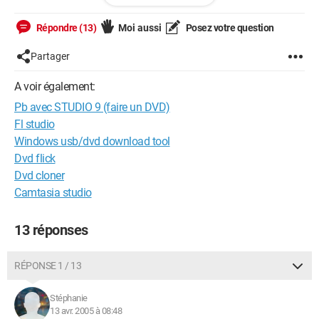
que la creation na pas pu se terminer.
en fait je vois le PC ramer pendant le travail proprement dit,
Répondre (13)
Moi aussi
Posez votre question
puis qd le curseur passe sur une transition ou un morceau de
video de moins bonne qualité, il n'avance plus mais fait
Partager
comme s'il continuait. resultat, je suis obligé d'annule
manuellement la creatio du DVD..
A voir également:
si quelqu'un pouvait me dire comment finir ce DVD, car il
Pb avec STUDIO 9 (faire un DVD)
n'attends que ca...
merci pour vos reponses
Fl studio
nicolas
Windows usb/dvd download tool
Dvd flick
Dvd cloner
Camtasia studio
13 réponses
RÉPONSE 1 / 13
Stéphanie
13 avr. 2005 à 08:48