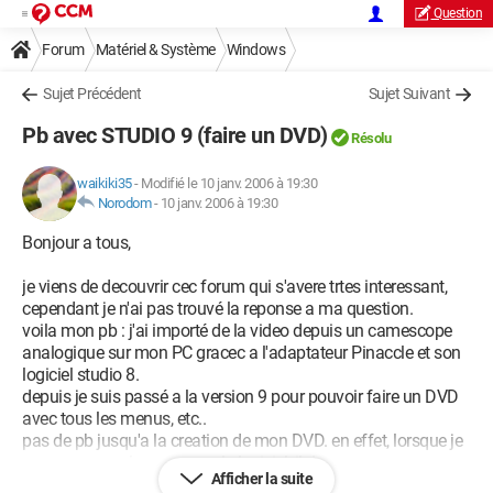
Question
Forum
Matériel & Système
Windows
Sujet Précédent
Sujet Suivant
Pb avec STUDIO 9 (faire un DVD)
Résolu
waikiki35
-
Modifié le 10 janv. 2006 à 19:30
Norodom
-
10 janv. 2006 à 19:30
Bonjour a tous,
je viens de decouvrir cec forum qui s'avere trtes interessant,
cependant je n'ai pas trouvé la reponse a ma question.
voila mon pb : j'ai importé de la video depuis un camescope
analogique sur mon PC gracec a l'adaptateur Pinaccle et son
logiciel studio 8.
depuis je suis passé a la version 9 pour pouvoir faire un DVD
avec tous les menus, etc..
pas de pb jusqu'a la creation de mon DVD. en effet, lorsque je
commencee a le creer avec le logiciel, il demarre, avance
Afficher la suite
lentement (normal), et ensuite il me dit au bout d'un moment