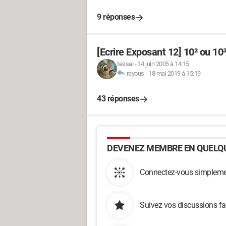
9 réponses
[Ecrire Exposant 12] 10² ou 10³
tessai
-
14 juin 2005 à 14:15
rayous
-
18 mai 2019 à 15:19
43 réponses
DEVENEZ MEMBRE EN QUELQU
Connectez-vous simplemen
Suivez vos discussions fa