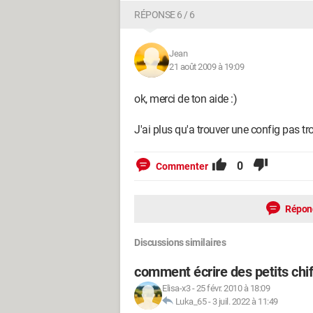
RÉPONSE 6 / 6
Jean
21 août 2009 à 19:09
ok, merci de ton aide :)
J'ai plus qu'a trouver une config pas t
0
Commenter
Répon
Discussions similaires
comment écrire des petits chif
Elisa-x3
-
25 févr. 2010 à 18:09
Luka_65
-
3 juil. 2022 à 11:49