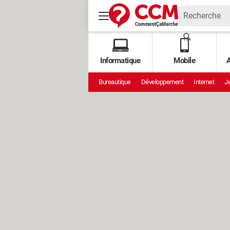
Informatique
Mobile
A
Bureautique
Développement
Internet
Je