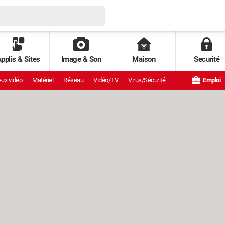
pplis & Sites
Image & Son
Maison
Securité
ux vidéo
Matériel
Réseau
Vidéo/TV
Virus/Sécurité
Emploi