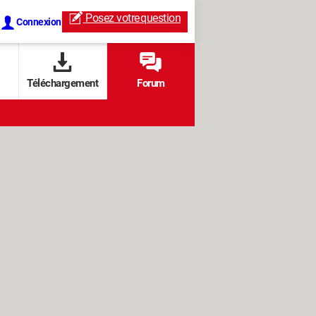
Posez votre
question
Connexion
Téléchargement
Forum