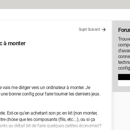
Foru
Sujet Suivant
Trouve
pc à monter
compos
d'ass
conne
techno
config
 vais me diriger vers un ordinateur à monter. Je
ir une bonne config pour faire tourner les derniers jeux.
ete. Est-ce qu'en achetant son pc en kit (non monter,
tre chose que les composants (fils, etc....), ou si ça
ts au détail (et de faire quelques petites économie)?