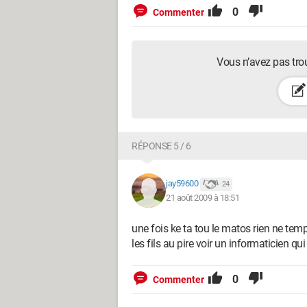
0
Commenter
Vous n’avez pas tro
RÉPONSE 5 / 6
jay59600
24
21 août 2009 à 18:51
une fois ke ta tou le matos rien ne te
les fils au pire voir un informaticien qui
0
Commenter