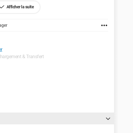
Afficher la suite
ager
er
échargement & Transfert