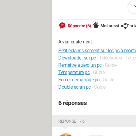
Merci de vos réponse.
Configuration: 
Windows XP

Répondre (6)
Moi aussi
Part
Firefox 3.0.11
A voir également:
Petit éclairssisement sur les pc à mont
Downloader sur pc
- Télécharger - Tél
Remettre a zero un pc
- Guide
Temperature pc
- Guide
Forcer demarrage pc
- Guide
Double ecran pc
- Guide
6 réponses
RÉPONSE 1 / 6