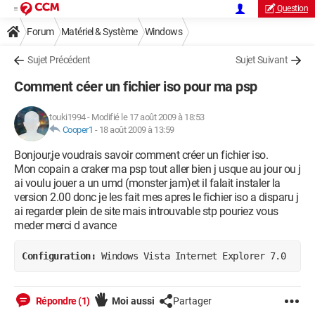
Question
Forum
Matériel & Système
Windows
Sujet Précédent
Sujet Suivant
Comment céer un fichier iso pour ma psp
touki1994
-
Modifié le 17 août 2009 à 18:53
Cooper1
-
18 août 2009 à 13:59
Bonjour,je voudrais savoir comment créer un fichier iso.
Mon copain a craker ma psp tout aller bien j usque au jour ou j
ai voulu jouer a un umd (monster jam)et il falait instaler la
version 2.00 donc je les fait mes apres le fichier iso a disparu j
ai regarder plein de site mais introuvable stp pouriez vous
meder merci d avance
Configuration: 
Windows Vista Internet Explorer 7.0
Répondre (1)
Moi aussi
Partager