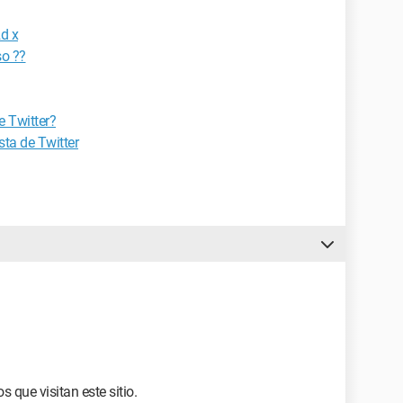
2d x
so ??
e Twitter?
ta de Twitter
 que visitan este sitio.