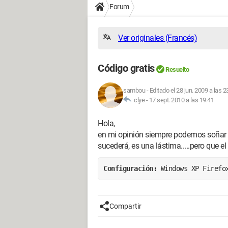
Forum
Ver originales (Francés)
Código gratis
Resuelto
sambou
-
Editado el 28 jun. 2009 a las 2
clye -
17 sept. 2010 a las 19:41
Hola,
en mi opinión siempre podemos soñar 
sucederá, es una lástima.....pero que e
Configuración: 
Windows XP Firefo
Compartir