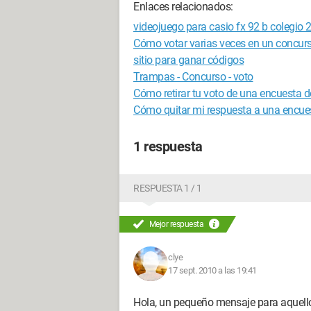
Enlaces relacionados:
videojuego para casio fx 92 b colegio 
Cómo votar varias veces en un concur
sitio para ganar códigos
Trampas - Concurso - voto
Cómo retirar tu voto de una encuesta d
Cómo quitar mi respuesta a una encues
1 respuesta
RESPUESTA 1 / 1
Mejor respuesta
clye
17 sept. 2010 a las 19:41
Hola, un pequeño mensaje para aquellos