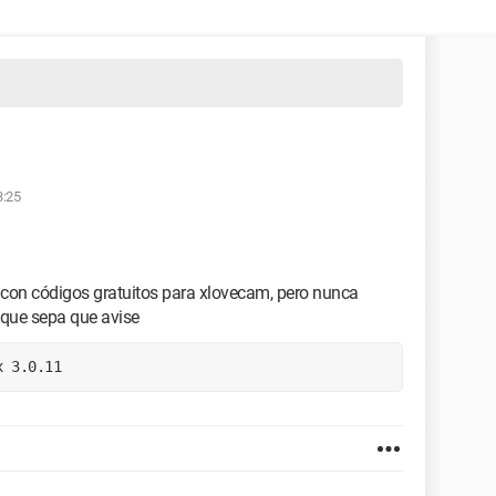
3:25
con códigos gratuitos para xlovecam, pero nunca
l que sepa que avise
x 3.0.11