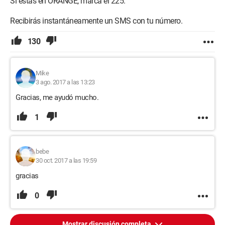
Si estás en ORANGE, marca el 225.
Recibirás instantáneamente un SMS con tu número.
130
Mike
3 ago. 2017 a las 13:23
Gracias, me ayudó mucho.
1
bebe
30 oct. 2017 a las 19:59
gracias
0
Mostrar discusión completa