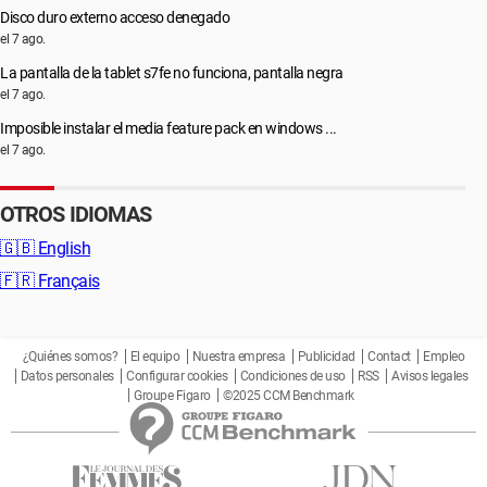
Disco duro externo acceso denegado
el 7 ago.
La pantalla de la tablet s7fe no funciona, pantalla negra
el 7 ago.
Imposible instalar el media feature pack en windows ...
el 7 ago.
OTROS IDIOMAS
🇬🇧
English
🇫🇷
Français
¿Quiénes somos?
El equipo
Nuestra empresa
Publicidad
Contact
Empleo
Datos personales
Configurar cookies
Condiciones de uso
RSS
Avisos legales
Groupe Figaro
©2025 CCM Benchmark