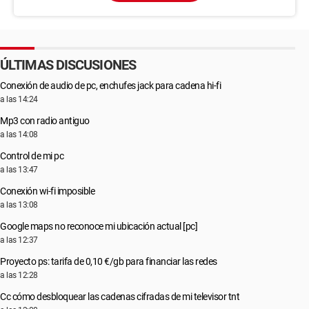
ÚLTIMAS DISCUSIONES
Conexión de audio de pc, enchufes jack para cadena hi-fi
a las 14:24
Mp3 con radio antiguo
a las 14:08
Control de mi pc
a las 13:47
Conexión wi-fi imposible
a las 13:08
Google maps no reconoce mi ubicación actual [pc]
a las 12:37
Proyecto ps: tarifa de 0,10 €/gb para financiar las redes
a las 12:28
Cc cómo desbloquear las cadenas cifradas de mi televisor tnt