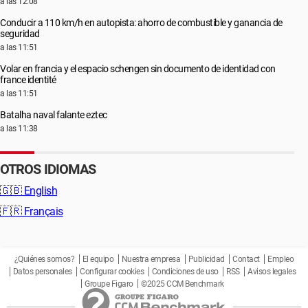
a las 12:08
Conducir a 110 km/h en autopista: ahorro de combustible y ganancia de
seguridad
a las 11:51
Volar en francia y el espacio schengen sin documento de identidad con
france identité
a las 11:51
Batalha naval falante eztec
a las 11:38
OTROS IDIOMAS
🇬🇧
English
🇫🇷
Français
¿Quiénes somos?
El equipo
Nuestra empresa
Publicidad
Contact
Empleo
Datos personales
Configurar cookies
Condiciones de uso
RSS
Avisos legales
Groupe Figaro
©2025 CCM Benchmark