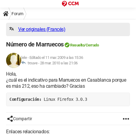
Forum
Ver originales (Francés)
Número de Marruecos
Resuelto/Cerrado
lele
-
Editado el 11 mar. 2009 a las 15:36
trouve -
28 mar. 2010 a las 21:06
Hola,
¿cuál es el indicativo para Marruecos en Casablanca porque
es más 212, eso ha cambiado? Gracias
Configuración:
 Linux Firefox 3.0.3
Compartir
Enlaces relacionados: