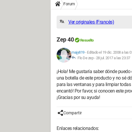
Forum
Ver originales (Francés)
Zep 40
Resuelto
majy819
-
Editado el 19 dic. 2008 a las 0
Flo De zep -
28 jul. 2017 a las 23:37
¡Hola! Me gustaría saber dónde puedo 
una botella de este producto y no sé 
para las ventanas y para limpiar todas l
encantó! Por favor, si conocen este pro
¡Gracias por su ayuda!
Compartir
Enlaces relacionados: