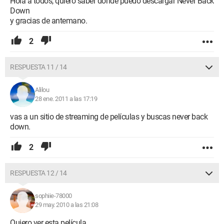
Hola a todos, quiero saber dónde puedo descargar Never Back
Down
y gracias de antemano.
2
RESPUESTA 11 / 14
Alilou
28 ene. 2011 a las 17:19
vas a un sitio de streaming de películas y buscas never back
down.
2
RESPUESTA 12 / 14
sophiie-78000
29 may. 2010 a las 21:08
Quiero ver esta película.