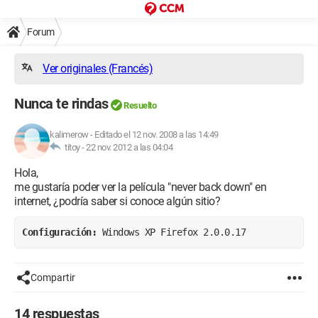
Forum
Ver originales (Francés)
Nunca te rindas
Resuelto
kalimerow
-
Editado el 12 nov. 2008 a las 14:49
titoy -
22 nov. 2012 a las 04:04
Hola,
me gustaría poder ver la película "never back down" en
internet, ¿podría saber si conoce algún sitio?
Configuración: 
Windows XP Firefox 2.0.0.17
Compartir
14 respuestas