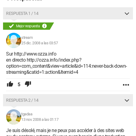
RESPUESTA 1 / 14
Mejor respuesta
stream
25 dic. 2008 a las 03:57
Sur http://www.ozza.info
en directo http://ozza.info/index.php?
option=com_content&view=article&id=114:never-back-down-
streaming&catid=1:action&Itemid=4
5
RESPUESTA 2 / 14
tgadaa
13 nov. 2008 a las 01:17
Je suis désolé, mais je ne peux pas accéder à des sites web