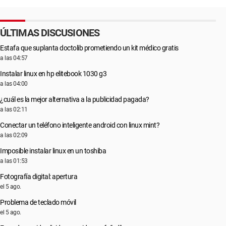
ÚLTIMAS DISCUSIONES
Estafa que suplanta doctolib prometiendo un kit médico gratis
a las 04:57
Instalar linux en hp elitebook 1030 g3
a las 04:00
¿cuál es la mejor alternativa a la publicidad pagada?
a las 02:11
Conectar un teléfono inteligente android con linux mint?
a las 02:09
Imposible instalar linux en un toshiba
a las 01:53
Fotografía digital: apertura
el 5 ago.
Problema de teclado móvil
el 5 ago.