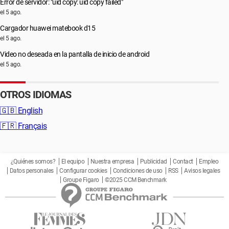
Error de servidor: "uid copy: uid copy failed"
el 5 ago.
Cargador huawei matebook d15
el 5 ago.
Video no deseada en la pantalla de inicio de android
el 5 ago.
OTROS IDIOMAS
🇬🇧
English
🇫🇷
Français
¿Quiénes somos?
El equipo
Nuestra empresa
Publicidad
Contact
Empleo
Datos personales
Configurar cookies
Condiciones de uso
RSS
Avisos legales
Groupe Figaro
©2025 CCM Benchmark