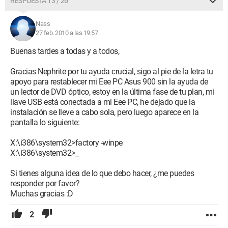
RESPUESTA 13 / 26
Nass
27 feb. 2010 a las 19:57
Buenas tardes a todas y a todos,
Gracias Nephrite por tu ayuda crucial, sigo al pie de la letra tu
apoyo para restablecer mi Eee PC Asus 900 sin la ayuda de
un lector de DVD óptico, estoy en la última fase de tu plan, mi
llave USB está conectada a mi Eee PC, he dejado que la
instalación se lleve a cabo sola, pero luego aparece en la
pantalla lo siguiente:
X:\i386\system32>factory -winpe
X:\i386\system32>_
Si tienes alguna idea de lo que debo hacer, ¿me puedes
responder por favor?
Muchas gracias :D
2