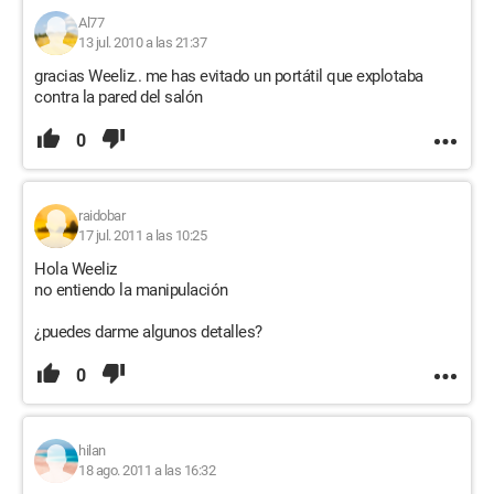
Al77
13 jul. 2010 a las 21:37
gracias Weeliz.. me has evitado un portátil que explotaba
contra la pared del salón
0
raidobar
17 jul. 2011 a las 10:25
Hola Weeliz
no entiendo la manipulación
¿puedes darme algunos detalles?
0
hilan
18 ago. 2011 a las 16:32