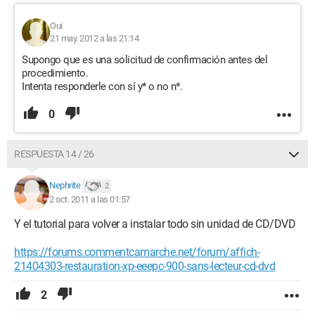
Oui
21 may. 2012 a las 21:14
Supongo que es una solicitud de confirmación antes del
procedimiento.
Intenta responderle con sí y* o no n*.
0
RESPUESTA 14 / 26
Nephrite
2
2 oct. 2011 a las 01:57
Y el tutorial para volver a instalar todo sin unidad de CD/DVD
https://forums.commentcamarche.net/forum/affich-
21404303-restauration-xp-eeepc-900-sans-lecteur-cd-dvd
2