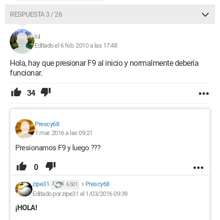
RESPUESTA 3 / 26
lol
Editado el 6 feb. 2010 a las 17:48
Hola, hay que presionar F9 al inicio y normalmente debería
funcionar.
34
Prescy68
1 mar. 2016 a las 09:21
Presionamos F9 y luego ???
0
zipe31
>
Prescy68
6 501
Editado por zipe31 el 1/03/2016 09:39
¡HOLA!