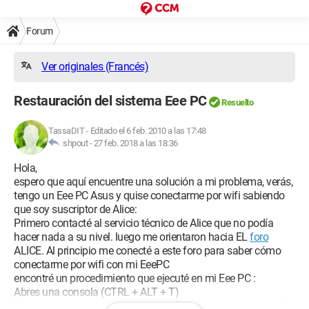
Forum
Ver originales (Francés)
Restauración del sistema Eee PC
Resuelto
TassaDIT
-
Editado el 6 feb. 2010 a las 17:48
shpout -
27 feb. 2018 a las 18:36
Hola,
espero que aquí encuentre una solución a mi problema, verás,
tengo un Eee PC Asus y quise conectarme por wifi sabiendo
que soy suscriptor de Alice:
Primero contacté al servicio técnico de Alice que no podía
hacer nada a su nivel. luego me orientaron hacia EL
foro
ALICE. Al principio me conecté a este foro para saber cómo
conectarme por wifi con mi EeePC
encontré un procedimiento que ejecuté en mi Eee PC :
Abres una consola (CTRL + ALT + T)
Tecleas: sudo bash (ingresa en modo pseudo administrador)