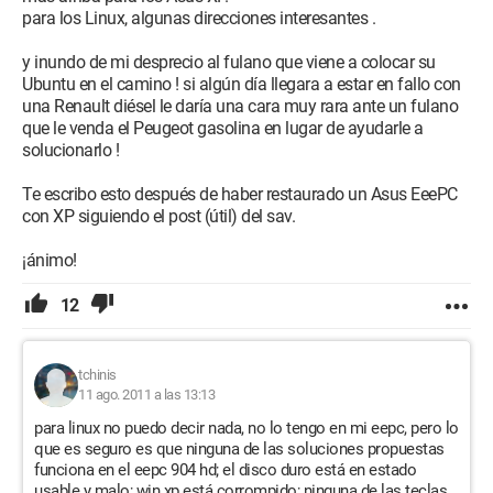
para los Linux, algunas direcciones interesantes .
y inundo de mi desprecio al fulano que viene a colocar su
Ubuntu en el camino ! si algún día llegara a estar en fallo con
una Renault diésel le daría una cara muy rara ante un fulano
que le venda el Peugeot gasolina en lugar de ayudarle a
solucionarlo !
Te escribo esto después de haber restaurado un Asus EeePC
con XP siguiendo el post (útil) del sav.
¡ánimo!
12
tchinis
11 ago. 2011 a las 13:13
para linux no puedo decir nada, no lo tengo en mi eepc, pero lo
que es seguro es que ninguna de las soluciones propuestas
funciona en el eepc 904 hd; el disco duro está en estado
usable y malo; win xp está corrompido; ninguna de las teclas