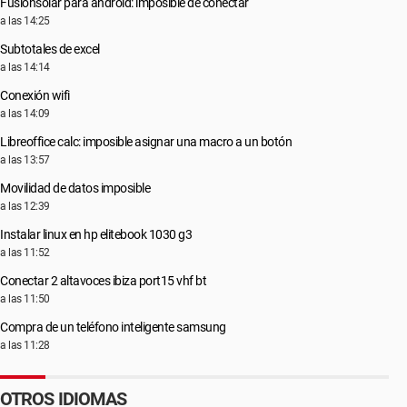
Fusionsolar para android: imposible de conectar
a las 14:25
Subtotales de excel
a las 14:14
Conexión wifi
a las 14:09
Libreoffice calc: imposible asignar una macro a un botón
a las 13:57
Movilidad de datos imposible
a las 12:39
Instalar linux en hp elitebook 1030 g3
a las 11:52
Conectar 2 altavoces ibiza port15 vhf bt
a las 11:50
Compra de un teléfono inteligente samsung
a las 11:28
OTROS IDIOMAS