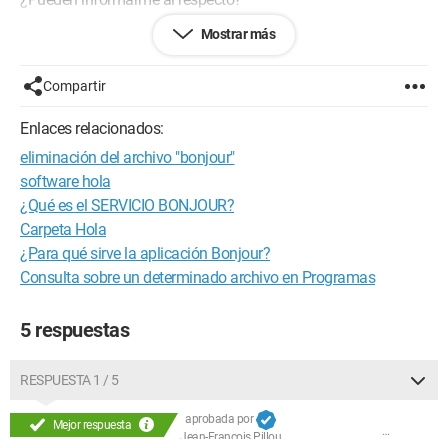
Mostrar más
Buen día
s.
Compartir
*
http://fr.wikipedia.org/wiki/Apple_Bonjour
Enlaces relacionados:
Configuración: 
Windows XP Opera 9.51
eliminación del archivo "bonjour"
software hola
¿Qué es el SERVICIO BONJOUR?
Carpeta Hola
¿Para qué sirve la aplicación Bonjour?
Consulta sobre un determinado archivo en Programas
5 respuestas
RESPUESTA 1 / 5
aprobada por
Mejor respuesta
Jean-François Pillou