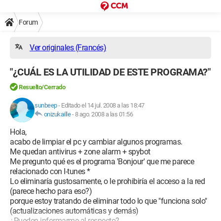
Forum
Ver originales (Francés)
"¿CUÁL ES LA UTILIDAD DE ESTE PROGRAMA?"
Resuelto/Cerrado
sunbeep
-
Editado el 14 jul. 2008 a las 18:47
onizukaille
-
8 ago. 2008 a las 01:56
Hola,
acabo de limpiar el pc y cambiar algunos programas.
Me quedan antivirus + zone alarm + spybot
Me pregunto qué es el programa 'Bonjour' que me parece
relacionado con I-tunes *
Lo eliminaría gustosamente, o le prohibiría el acceso a la red
(parece hecho para eso?)
porque estoy tratando de eliminar todo lo que "funciona solo"
(actualizaciones automáticas y demás)
¿Pueden informarme al respecto?