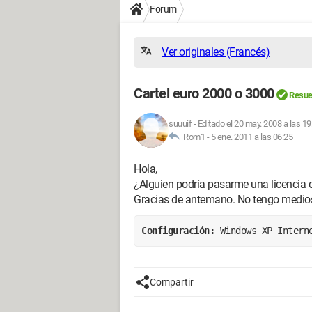
Forum
Ver originales (Francés)
Cartel euro 2000 o 3000
Resue
suuuif
-
Editado el 20 may. 2008 a las 19
Rom1 -
5 ene. 2011 a las 06:25
Hola,
¿Alguien podría pasarme una licencia d
Gracias de antemano. No tengo medios
Configuración: 
Windows XP Intern
Compartir