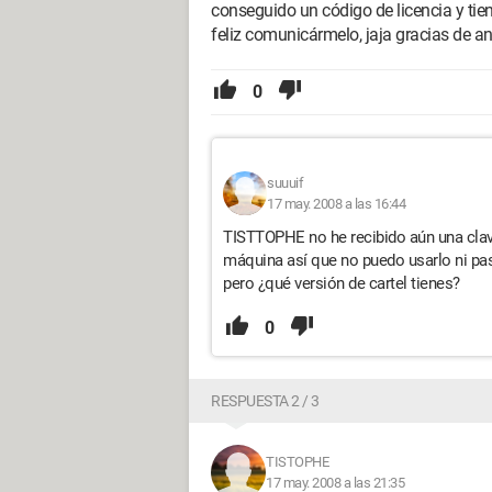
conseguido un código de licencia y tie
feliz comunicármelo, jaja gracias de a
0
suuuif
17 may. 2008 a las 16:44
TISTTOPHE no he recibido aún una clav
máquina así que no puedo usarlo ni pas
pero ¿qué versión de cartel tienes?
0
RESPUESTA 2 / 3
TISTOPHE
17 may. 2008 a las 21:35