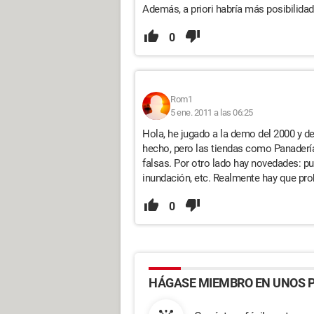
Además, a priori habría más posibilida
0
Rom1
5 ene. 2011 a las 06:25
Hola, he jugado a la demo del 2000 y d
hecho, pero las tiendas como Panadería,
falsas. Por otro lado hay novedades: pu
inundación, etc. Realmente hay que prob
0
HÁGASE MIEMBRO EN UNOS P