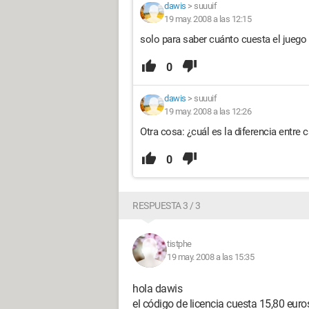
dawis
>
suuuif
19 may. 2008 a las 12:15
solo para saber cuánto cuesta el juego
0
dawis
>
suuuif
19 may. 2008 a las 12:26
Otra cosa: ¿cuál es la diferencia entre 
0
RESPUESTA 3 / 3
tistphe
19 may. 2008 a las 15:35
hola dawis
el código de licencia cuesta 15,80 euro