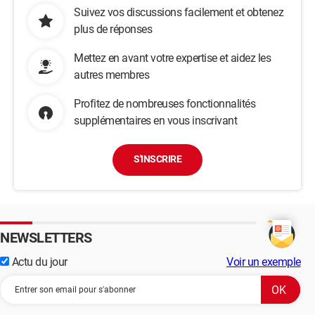
Suivez vos discussions facilement et obtenez
Un site ou une page en construction, par exemple, ne doivent
pas obligatoirement être la cible d'une telle aspiration. Il faut
plus de réponses
alors empêcher certains spiders de les prendre en compte.
Cela peut se faire à l'aide d'un fichier texte, appelé robots.txt,
Mettez en avant votre expertise et aidez les
présent sur votre hébergement, à la racine de votre site. Ce
autres membres
fichier va donner des indications au spider du moteur qui va
vouloir explorer votre site, sur ce qu'il peut faire ou ne doit pas
Profitez de nombreuses fonctionnalités
faire sur le site. Dès que le spider d'un moteur arrive sur un site
supplémentaires en vous inscrivant
(par exemple
https://monsite.info/
), il va rechercher le
document présent à l'adresse
https://www.monsite.info/robots.txt
avant d'effectuer la
S'INSCRIRE
moindre "aspiration de document". Si ce fichier existe, il le lit et
suit les indications inscrites. S'il ne le trouve pas, il commence
son travail de lecture et d'enregistrement de la page qu'il est
venu visiter ainsi que de celles qui peuvent y être liées,
considérant que rien ne lui est interdit.
NEWSLETTERS
Structure
Actu du jour
Voir un exemple
Il ne doit exister qu'un seul fichier robots.txt sur un site, et il
doit se trouver au niveau de la racine du site. Le nom du fichier
(robots.txt) doit toujours être créé en minuscules. La structure