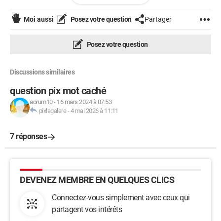
Moi aussi
Posez votre question
Partager
Robots.txt, c'est quoi ?
Structure
Posez votre question
Voici quelques commandes très classiques et
importantes du fichier robots.txt :
Discussions similaires
Sitemap et robots.txt
Générateur de fichier robots.txt
question pix mot caché
Toutes les explications en ligne
aorum10
-
16 mars 2024 à 07:53
A noter aussi cette indication toute récente trouvée sur
pixlagalere
-
4 mai 2026 à 11:11
le Net :
7 réponses
Robots.txt, c'est quoi ?
Sur votre site, vous essayez, dans la mesure du possible, de
DEVENEZ MEMBRE EN QUELQUES CLICS
faire en sorte que vos pages soient indexées au mieux par les
robots (spiders) des moteurs de recherche. Mais il peut
Connectez-vous simplement avec ceux qui
également arriver que certaines de vos pages soient
partagent vos intérêts
confidentielles, (ou en travaux) ou en tout cas que votre
objectif ne soit pas de les diffuser largement sur ces moteurs.