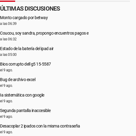
ÚLTIMAS DISCUSIONES
Monto cargado por betway
a las 06:39
Coucou, soy sandra, propongo encuentros pagos e
a las 06:32
Estado de la batería del ipad air
a las 05:00
Bios corrupto dell g5 15-5587
el 9 ago.
Bug de archivo excel
el 9 ago.
Ia sistemática con google
el 9 ago.
Segunda pantalla inaccesible
el 9 ago.
Desacoplar 2 ipados con la misma contraseña
el 9 ago.