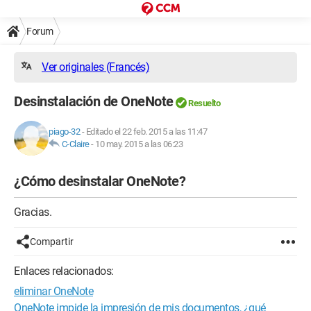
Forum
Ver originales (Francés)
Desinstalación de OneNote
Resuelto
piago-32
-
Editado el 22 feb. 2015 a las 11:47
C-Claire
-
10 may. 2015 a las 06:23
¿Cómo desinstalar OneNote?
Gracias.
Compartir
Enlaces relacionados:
eliminar OneNote
OneNote impide la impresión de mis documentos, ¿qué