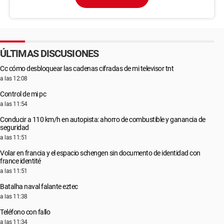
ÚLTIMAS DISCUSIONES
Cc cómo desbloquear las cadenas cifradas de mi televisor tnt
a las 12:08
Control de mi pc
a las 11:54
Conducir a 110 km/h en autopista: ahorro de combustible y ganancia de
seguridad
a las 11:51
Volar en francia y el espacio schengen sin documento de identidad con
france identité
a las 11:51
Batalha naval falante eztec
a las 11:38
Teléfono con fallo
a las 11:34