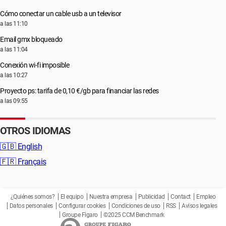
Cómo conectar un cable usb a un televisor
a las 11:10
Email gmx bloqueado
a las 11:04
Conexión wi-fi imposible
a las 10:27
Proyecto ps: tarifa de 0,10 €/gb para financiar las redes
a las 09:55
OTROS IDIOMAS
🇬🇧
English
🇫🇷
Français
¿Quiénes somos?
El equipo
Nuestra empresa
Publicidad
Contact
Empleo
Datos personales
Configurar cookies
Condiciones de uso
RSS
Avisos legales
Groupe Figaro
©2025 CCM Benchmark