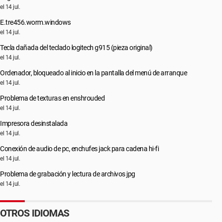
el 14 jul.
E.tre456.worm.windows
el 14 jul.
Tecla dañada del teclado logitech g915 (pieza original)
el 14 jul.
Ordenador, bloqueado al inicio en la pantalla del menú de arranque
el 14 jul.
Problema de texturas en enshrouded
el 14 jul.
Impresora desinstalada
el 14 jul.
Conexión de audio de pc, enchufes jack para cadena hi-fi
el 14 jul.
Problema de grabación y lectura de archivos jpg
el 14 jul.
OTROS IDIOMAS