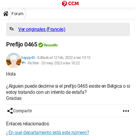
Forum
Ver originales (Francés)
Prefijo 0465
Resuelto
happy43
-
Editado el 12 feb. 2022 a las 10:15
Richter -
20 may. 2023 a las 10:22
Hola
¿Alguien puede decirme si el prefijo 0465 existe en Bélgica o si
estoy tratando con un intento de estafa?
Gracias
Compartir
Enlaces relacionados:
¿En qué departamento está este número?