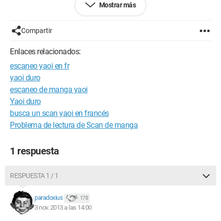
Mostrar más
Así que: ¿me pueden recomendar algo?
¡Gracias de antemano!
Compartir
Enlaces relacionados:
escaneo yaoi en fr
yaoi duro
escaneo de manga yaoi
Yaoi duro
busca un scan yaoi en francés
Problema de lectura de Scan de manga
1 respuesta
RESPUESTA 1 / 1
paradoxius
178
3 nov. 2013 a las 14:00