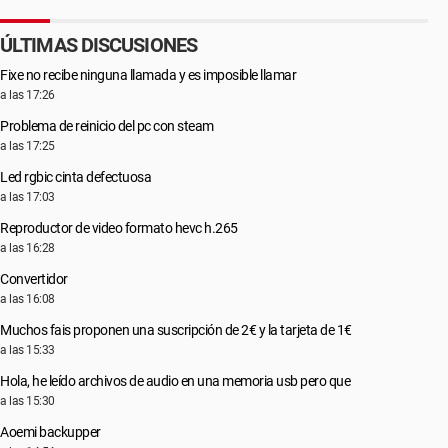
ÚLTIMAS DISCUSIONES
Fixe no recibe ninguna llamada y es imposible llamar
a las 17:26
Problema de reinicio del pc con steam
a las 17:25
Led rgbic cinta defectuosa
a las 17:03
Reproductor de video formato hevc h.265
a las 16:28
Convertidor
a las 16:08
Muchos fais proponen una suscripción de 2€ y la tarjeta de 1€
a las 15:33
Hola, he leído archivos de audio en una memoria usb pero que
a las 15:30
Aoemi backupper