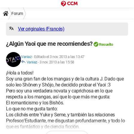
Forum
Ver originales (Francés)
¿Algún Yaoi que me recomiendes?
Resuelto
Vaniaz
-
Editado el 3 nov. 2013 a las 13:47
Vaniaz
-
3 nov. 2013 a las 15:58
¡Hola a todos!
Soy una gran fan de los mangas y de la cultura J. Dado que
solo leo Shônen y Shôjo, he decidido probar el Yaoi :3
Pero soy una verdadera novata y caprichosa en lo que
respecta a los mangas, así que lo que más me gusta:
El romanticismo y los Bishôs.
Lo que no me gusta tanto:
Los clichés entre Yuke y Seme, y también las relaciones
Profesor/Estudiante, me disgustan profundamente, y todo lo
que es fantástico y de ciencia ficción.