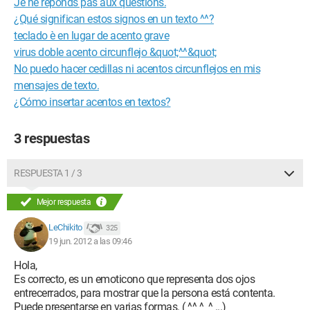
Je ne réponds pas aux questions.
¿Qué significan estos signos en un texto ^^?
teclado è en lugar de acento grave
virus doble acento circunflejo &quot;^^&quot;
No puedo hacer cedillas ni acentos circunflejos en mis
mensajes de texto.
¿Cómo insertar acentos en textos?
3 respuestas
RESPUESTA 1 / 3
Mejor respuesta
LeChikito
325
19 jun. 2012 a las 09:46
Hola,
Es correcto, es un emoticono que representa dos ojos
entrecerrados, para mostrar que la persona está contenta.
Puede presentarse en varias formas. ( ^^ ^_^ ...)