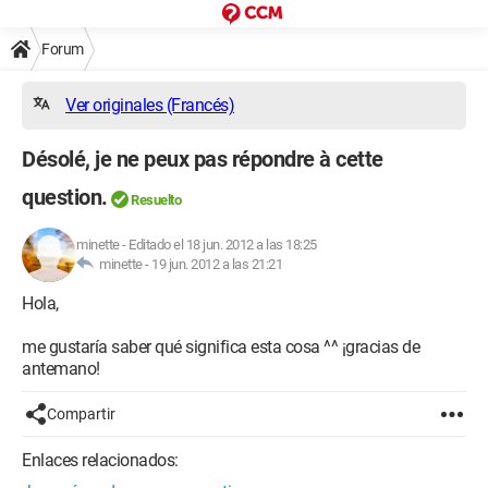
Forum
Ver originales (Francés)
Désolé, je ne peux pas répondre à cette
question.
Resuelto
minette
-
Editado el 18 jun. 2012 a las 18:25
minette -
19 jun. 2012 a las 21:21
Hola,
me gustaría saber qué significa esta cosa ^^ ¡gracias de
antemano!
Compartir
Enlaces relacionados: