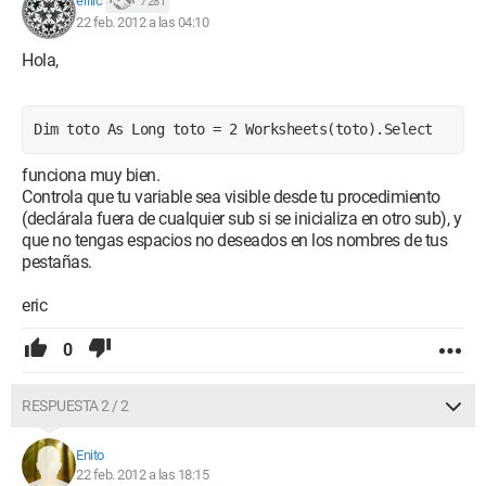
eriiic
7 281
22 feb. 2012 a las 04:10
Hola,
Dim toto As Long toto = 2 Worksheets(toto).Select
funciona muy bien.
Controla que tu variable sea visible desde tu procedimiento
(declárala fuera de cualquier sub si se inicializa en otro sub), y
que no tengas espacios no deseados en los nombres de tus
pestañas.
eric
0
RESPUESTA 2 / 2
Enito
22 feb. 2012 a las 18:15