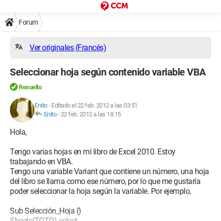
Forum
Ver originales (Francés)
Seleccionar hoja según contenido variable VBA
Resuelto
Enito
-
Editado el 22 feb. 2012 a las 03:51
Enito
-
22 feb. 2012 a las 18:15
Hola,
Tengo varias hojas en mi libro de Excel 2010. Estoy
trabajando en VBA.
Tengo una variable Variant que contiene un número, una hoja
del libro se llama como ese número, por lo que me gustaría
poder seleccionar la hoja según la variable. Por ejemplo,
Sub Selección_Hoja ()
Sheets(TOTO).select