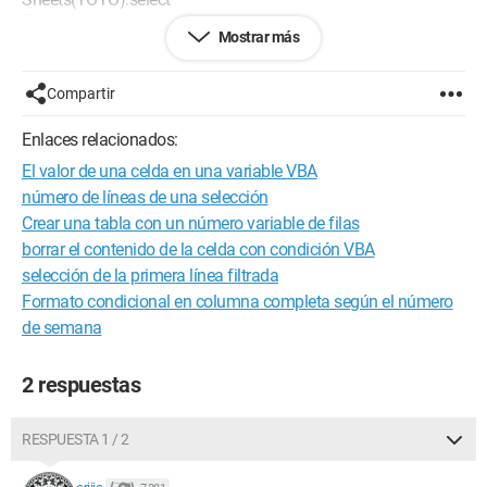
End sub
Mostrar más
Obviamente TOTO está definido, pero siempre obtengo el
mensaje de error, el índice no pertenece a la selección.
Compartir
¿Puede alguien ayudarme con este punto?
Enlaces relacionados:
El valor de una celda en una variable VBA
¡Gracias de antemano!
número de líneas de una selección
ENITO !
Crear una tabla con un número variable de filas
borrar el contenido de la celda con condición VBA
Configuración:
Windows Vista / Firefox 10.0.1
selección de la primera línea filtrada
Formato condicional en columna completa según el número
de semana
2 respuestas
RESPUESTA 1 / 2