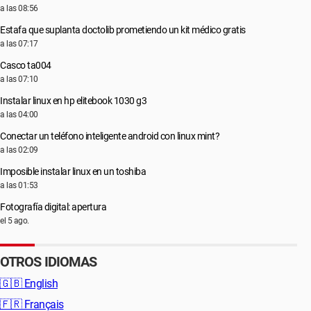
a las 08:56
Estafa que suplanta doctolib prometiendo un kit médico gratis
a las 07:17
Casco ta004
a las 07:10
Instalar linux en hp elitebook 1030 g3
a las 04:00
Conectar un teléfono inteligente android con linux mint?
a las 02:09
Imposible instalar linux en un toshiba
a las 01:53
Fotografía digital: apertura
el 5 ago.
OTROS IDIOMAS
🇬🇧
English
🇫🇷
Français