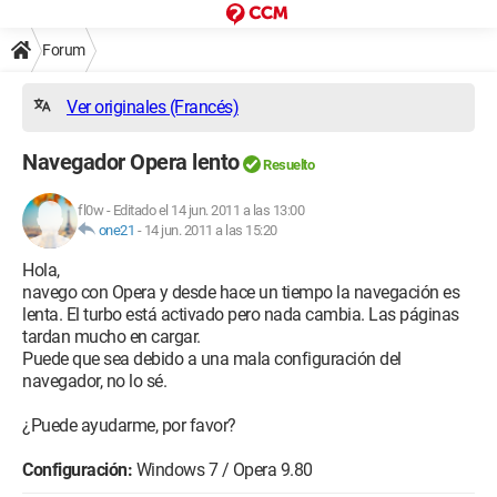
Forum
Ver originales (Francés)
Navegador Opera lento
Resuelto
fl0w
-
Editado el 14 jun. 2011 a las 13:00
one21
-
14 jun. 2011 a las 15:20
Hola,
navego con Opera y desde hace un tiempo la navegación es
lenta. El turbo está activado pero nada cambia. Las páginas
tardan mucho en cargar.
Puede que sea debido a una mala configuración del
navegador, no lo sé.
¿Puede ayudarme, por favor?
Configuración:
Windows 7 / Opera 9.80