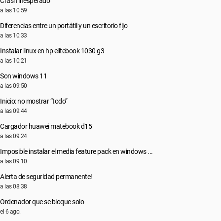
Crash inesperado
a las 10:59
Diferencias entre un portátil y un escritorio fijo
a las 10:33
Instalar linux en hp elitebook 1030 g3
a las 10:21
Son windows 11
a las 09:50
Inicio: no mostrar “todo”
a las 09:44
Cargador huawei matebook d15
a las 09:24
Imposible instalar el media feature pack en windows ...
a las 09:10
Alerta de seguridad permanente!
a las 08:38
Ordenador que se bloque solo
el 6 ago.