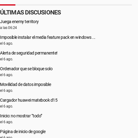
ÚLTIMAS DISCUSIONES
Juega enemy territory
a las 06:24
Imposible instalar el media feature pack en windows ...
el 6 ago.
Alerta de seguridad permanente!
el 6 ago.
Ordenador que se bloque solo
el 6 ago.
Movilidad de datos imposible
el 6 ago.
Cargador huawei matebook d15
el 6 ago.
Inicio: no mostrar “todo”
el 6 ago.
Página de inicio de google
el 6 ago.