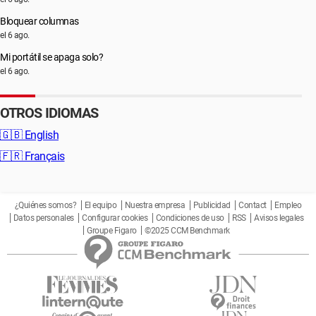
Bloquear columnas
el 6 ago.
Mi portátil se apaga solo?
el 6 ago.
OTROS IDIOMAS
🇬🇧
English
🇫🇷
Français
¿Quiénes somos?
El equipo
Nuestra empresa
Publicidad
Contact
Empleo
Datos personales
Configurar cookies
Condiciones de uso
RSS
Avisos legales
Groupe Figaro
©2025 CCM Benchmark