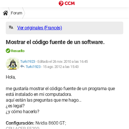
Forum
Ver originales (Francés)
Mostrar el código fuente de un software.
Resuelto
Turki1923
-
Editado el 26 nov. 2010 a las 16:45
Turki1923
-
15 ago. 2012 a las 15:43
Hola,
me gustaría mostrar el código fuente de un programa que
está instalado en mi computadora.
aquí están las preguntas que me hago...
¿es legal?
¿y cómo hacerlo?
Configuración:
Nvidia 8600 GT;
CPU ACER E5200;