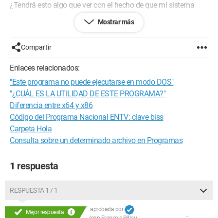
¿Tendrá esto algo que ver con el hecho de que mi sistema
operativo es de 64 bits?
Mostrar más
Gracias de antemano.
Compartir
Configuración:
Windows 7 / Firefox 3.6.9
Enlaces relacionados:
"Este programa no puede ejecutarse en modo DOS"
"¿CUÁL ES LA UTILIDAD DE ESTE PROGRAMA?"
Diferencia entre x64 y x86
Código del Programa Nacional ENTV: clave biss
Carpeta Hola
Consulta sobre un determinado archivo en Programas
1 respuesta
RESPUESTA 1 / 1
aprobada por
Mejor respuesta