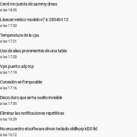
Cerré mi cuenta de sammy dress
a las 18:05
Liseuse veidoo modelo e7 ic 28340-t 12
a las 17:30
Temperatura de la cpu
a las 17:21
Uso de alias provenientes de una tabla
a las 17:20
Vpn puerto udp tcp
a las 17:19
Conexión wi-fi imposible
a las 17:16
Disco duro que se ha vuelto invisible
a las 17:05
Eliminar las notificaciones repetitivas
a las 16:29
No encuentro el software dmon teclado skillkorp kl20 tkl
a las 16:12