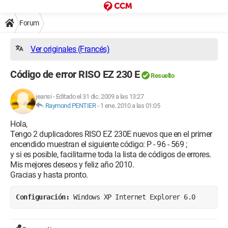
Forum
Ver originales (Francés)
Código de error RISO EZ 230 E
Resuelto
jeansi
-
Editado el 31 dic. 2009 a las 13:27
Raymond PENTIER
-
1 ene. 2010 a las 01:05
Hola,
Tengo 2 duplicadores RISO EZ 230E nuevos que en el primer
encendido muestran el siguiente código: P - 96 - 569 ;
y si es posible, facilitarme toda la lista de códigos de errores.
Mis mejores deseos y feliz año 2010.
Gracias y hasta pronto.
Configuración: 
Windows XP Internet Explorer 6.0