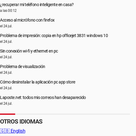
¿recuperar mi teléfono inteligente en casa?
a las 00:12
Acceso al micrófono con firefox
el 24 jul.
Problema de impresión: copia en hp officejet 3831 windows 10
el 24 jul.
Sin conexión wi-fi y ethernet en pc
el 24 jul.
Problema de visualización
el 24 jul.
Cómo desinstalar la aplicación pc app store
el 24 jul.
Laposte.net: todos mis correos han desaparecido
el 24 jul.
OTROS IDIOMAS
🇬🇧
English