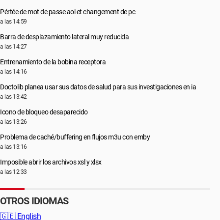
Pértée de mot de passe aol et changement de pc
a las 14:59
Barra de desplazamiento lateral muy reducida
a las 14:27
Entrenamiento de la bobina receptora
a las 14:16
Doctolib planea usar sus datos de salud para sus investigaciones en ia
a las 13:42
Icono de bloqueo desaparecido
a las 13:26
Problema de caché/buffering en flujos m3u con emby
a las 13:16
Imposible abrir los archivos xsl y xlsx
a las 12:33
OTROS IDIOMAS
🇬🇧
English