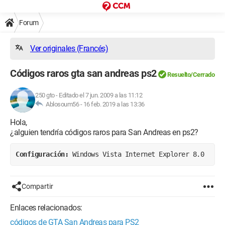
Forum
Ver originales (Francés)
Códigos raros gta san andreas ps2
Resuelto/Cerrado
250 gto
-
Editado el 7 jun. 2009 a las 11:12
Ablosoum56 -
16 feb. 2019 a las 13:36
Hola,
¿alguien tendría códigos raros para San Andreas en ps2?
Configuración: 
Windows Vista Internet Explorer 8.0
Compartir
Enlaces relacionados:
códigos de GTA San Andreas para PS2