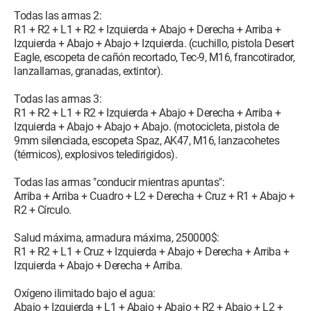
Todas las armas 2:
R1 + R2 + L1 + R2 + Izquierda + Abajo + Derecha + Arriba +
Izquierda + Abajo + Abajo + Izquierda. (cuchillo, pistola Desert
Eagle, escopeta de cañón recortado, Tec-9, M16, francotirador,
lanzallamas, granadas, extintor).
Todas las armas 3:
R1 + R2 + L1 + R2 + Izquierda + Abajo + Derecha + Arriba +
Izquierda + Abajo + Abajo + Abajo. (motocicleta, pistola de
9mm silenciada, escopeta Spaz, AK47, M16, lanzacohetes
(térmicos), explosivos teledirigidos).
Todas las armas "conducir mientras apuntas":
Arriba + Arriba + Cuadro + L2 + Derecha + Cruz + R1 + Abajo +
R2 + Círculo.
Salud máxima, armadura máxima, 250000$:
R1 + R2 + L1 + Cruz + Izquierda + Abajo + Derecha + Arriba +
Izquierda + Abajo + Derecha + Arriba.
Oxígeno ilimitado bajo el agua:
Abajo + Izquierda + L1 + Abajo + Abajo + R2 + Abajo + L2 +