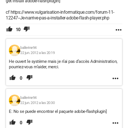
get install adobe-flashplugin]
cf https://www.vulgarisation-informatique.com/forum-11-
12247--Je-narrive-pas-a-installer-adobe-flash-player.php
10
ballerine94
22 jun. 2012 a las 20:19
He ouvert le système mais je n’ai pas d’accès Administration,
pourriez-vous m’aider, merci.
0
ballerine94
22 jun. 2012 a las 20:30
E: No se puede encontrar el paquete adobe-flashplugin]
0