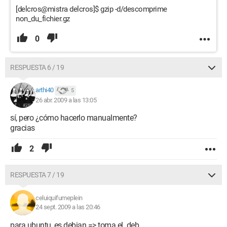
[delcros@mistra delcros]$ gzip -d/descomprime
non_du_fichier.gz
0
RESPUESTA 6 / 19
arthi40
5
26 abr. 2009 a las 13:05
sí, pero ¿cómo hacerlo manualmente?
gracias
2
RESPUESTA 7 / 19
celuiquifumeplein
24 sept. 2009 a las 20:46
para ubuntu, es debian => toma el .deb