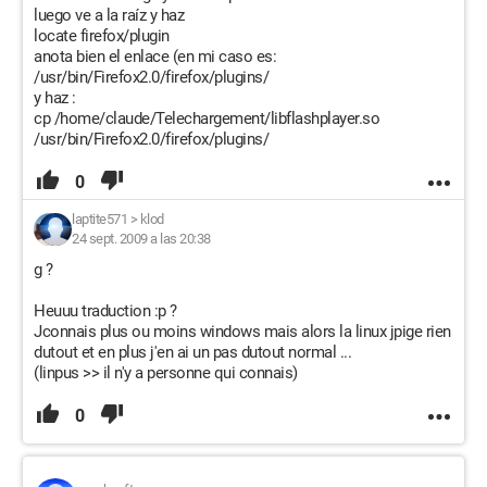
luego ve a la raíz y haz
locate firefox/plugin
anota bien el enlace (en mi caso es:
/usr/bin/Firefox2.0/firefox/plugins/
y haz :
cp /home/claude/Telechargement/libflashplayer.so
/usr/bin/Firefox2.0/firefox/plugins/
0
laptite571
>
klod
24 sept. 2009 a las 20:38
g ?
Heuuu traduction :p ?
Jconnais plus ou moins windows mais alors la linux jpige rien
dutout et en plus j'en ai un pas dutout normal ...
(linpus >> il n'y a personne qui connais)
0