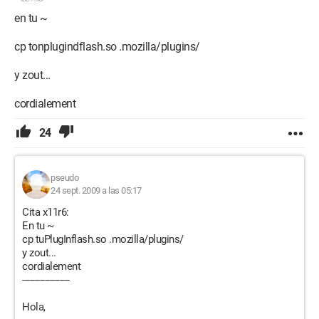
en tu ~
cp tonplugindflash.so .mozilla/plugins/
y zout...
cordialement
24
pseudo
24 sept. 2009 a las 05:17
Cita x11r6:
En tu ~
cp tuPlugInflash.so .mozilla/plugins/
y zout...
cordialement
-------------------
Hola,