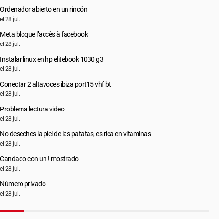
Ordenador abierto en un rincón
el 28 jul.
Meta bloque l’accès à facebook
el 28 jul.
Instalar linux en hp elitebook 1030 g3
el 28 jul.
Conectar 2 altavoces ibiza port15 vhf bt
el 28 jul.
Problema lectura video
el 28 jul.
No deseches la piel de las patatas, es rica en vitaminas
el 28 jul.
Candado con un ! mostrado
el 28 jul.
Número privado
el 28 jul.