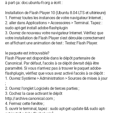
à part ça: doc.ubuntu-fr.org a écrit :
Installation de Flash Player 10 (Ubuntu 8.04 LTS et ultérieure)
1. Fermez toutes les instances de votre navigateur Internet ;
2. aller dans Applications > Accessoires > Terminal. Tapez :
sudo apt-get install adobe-flashplugin
3. Ouvrez de nouveau votre navigateur Internet. Vérifiez que
votre installation de Flash Player s'est déroulée correctement
en affichant une animation de test : Testez Flash Player.
le paquete est introuvable?
Flash Player est disponible dans le dépôt partenaire de
Canonical. Par défaut, l'accès à ce dépôt devrait déjà être
paramétré. Si vous n'arrivez pas à trouver le paquet adobe-
flashplugin, vérifiez que vous avez activé l'accès à ce dépôt :
1. Ouvrez Système > Administration > Sources de mises à jour
;
2. Ouvrez l'onglet Logiciels de tierces parties ;
3. Cochez la case activant le dépôt
http://archive.canonical.com ;
4. Fermez cette fenêtre ;
5. ouvrir le terminal, tapez : sudo apt-get update && sudo apt-