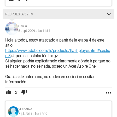
RESPUESTA 5 / 19
Sim04
5 sept. 2009 a las 11:14
Hola a todos, estoy atascado a partir de la etapa 4 de este
sitio:
https://www.adobe.com/fr/products/flashplayer.html#sectio
n-3
para la instalación tar.gz
Si alguien podría explicármelo claramente dónde ir porque no
sé hacer nada, no sé nada, poseo un Acer Aspire One.
Gracias de antemano, no duden en decir si necesitan
información.
3
villeneuve
6 jul. 2011 a las 18:19