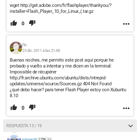
wget http://get.adobe.com/fr/flashplayer/thankyou/?
installer=Flash_Player_10_for_Linux_(.tar.gz
0
flo
23 dic. 2011 a las 21:48
Buenas noches, me permito este post aquí porque he
probado y vuelto a intentar y me dicen en la terminal:
Impossible de récupérer
http://fr.archive.ubuntu.com/ubuntu/dists/intrepid-
updates/universe/source/Sources.gz 404 Not Found
¿qué debo hacer? para tener Flash Player estoy con Xubuntu
8.10
0
RESPUESTA 13 / 19
InAme19
63