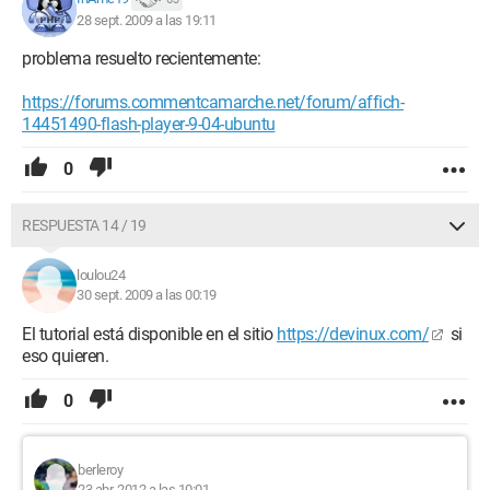
28 sept. 2009 a las 19:11
problema resuelto recientemente:
https://forums.commentcamarche.net/forum/affich-
14451490-flash-player-9-04-ubuntu
0
RESPUESTA 14 / 19
loulou24
30 sept. 2009 a las 00:19
El tutorial está disponible en el sitio
https://devinux.com/
si
eso quieren.
0
berleroy
23 abr. 2012 a las 10:01