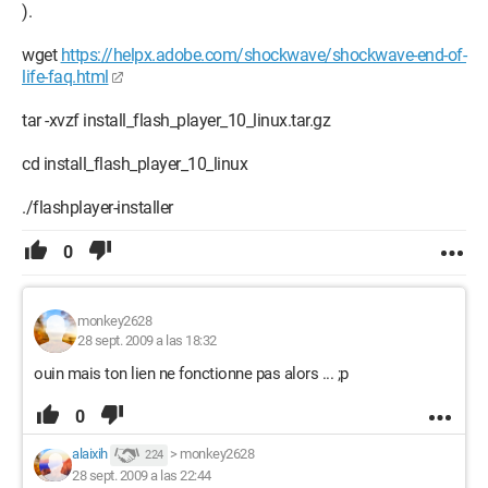
).
wget
https://helpx.adobe.com/shockwave/shockwave-end-of-
life-faq.html
tar -xvzf install_flash_player_10_linux.tar.gz
cd install_flash_player_10_linux
./flashplayer-installer
0
monkey2628
28 sept. 2009 a las 18:32
ouin mais ton lien ne fonctionne pas alors ... ;p
0
alaixih
>
monkey2628
224
28 sept. 2009 a las 22:44