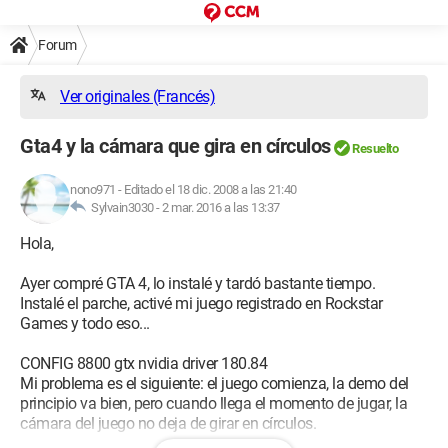
Forum
Ver originales (Francés)
Gta4 y la cámara que gira en círculos
Resuelto
nono971
-
Editado el 18 dic. 2008 a las 21:40
Sylvain3030 -
2 mar. 2016 a las 13:37
Hola,
Ayer compré GTA 4, lo instalé y tardó bastante tiempo.
Instalé el parche, activé mi juego registrado en Rockstar
Games y todo eso...
CONFIG 8800 gtx nvidia driver 180.84
Mi problema es el siguiente: el juego comienza, la demo del
principio va bien, pero cuando llega el momento de jugar, la
cámara del juego no deja de girar en círculos.