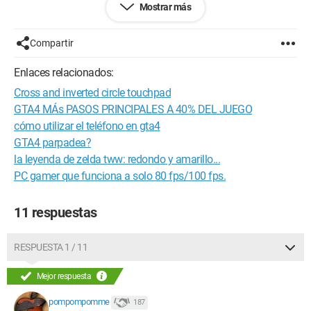
Mostrar más
He intentado calibrar el mando, el ratón funciona en Windows
y en la interfaz del juego. Cuando muevo el ratón se detiene...
en cuanto suelto el ratón, el carrusel vuelve a empezar. Es
Compartir
molesto porque el juego parece funcionar de maravilla,
alrededor de 40 FPS. Si alguien tiene la solución, ¡gracias de
Enlaces relacionados:
antemano!
Cross and inverted circle touchpad
GTA4 MÁs PASOS PRINCIPALES A 40% DEL JUEGO
Configuración:
 Windows Vista Internet Explorer 8.0
cómo utilizar el teléfono en gta4
GTA4 parpadea?
la leyenda de zelda tww: redondo y amarillo...
PC gamer que funciona a solo 80 fps/100 fps.
11 respuestas
RESPUESTA 1 / 11
Mejor respuesta
pompompomme
187