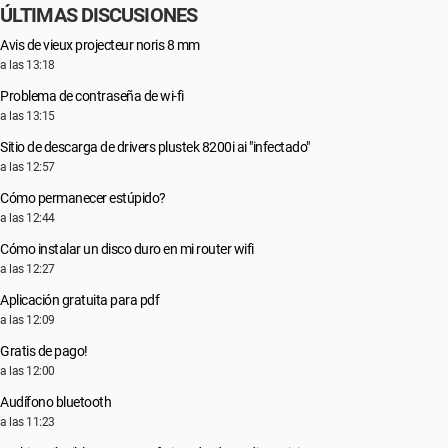
ÚLTIMAS DISCUSIONES
Avis de vieux projecteur noris 8 mm
a las 13:18
Problema de contraseña de wi-fi
a las 13:15
Sitio de descarga de drivers plustek 8200i ai "infectado"
a las 12:57
Cómo permanecer estúpido?
a las 12:44
Cómo instalar un disco duro en mi router wifi
a las 12:27
Aplicación gratuita para pdf
a las 12:09
Gratis de pago!
a las 12:00
Audífono bluetooth
a las 11:23