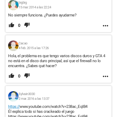
bigbig
15 mar. 2014 a las 22:24
No siempre funciona. ¿Puedes ayudarme?
0
Cacao
4 feb. 2015 a las 17:26
Hola, el problema es que tengo varios discos duros y GTA 4
no está en el disco duro principal, así que el firewall no lo
encuentra. ¿Sabes qué hacer?
0
Sylvain3030
2 mar. 2016 a las 13:37
https://
www.youtube.com/watch?v=238ac_EqIB4
Él explica todo si has crackeado el juego
https://www.youtube.com/watch?v=238ac_EqIB4