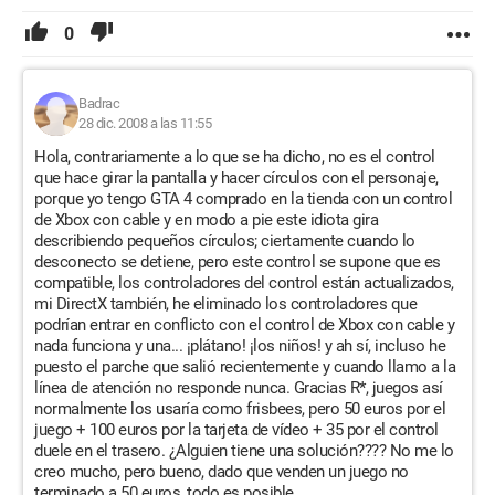
0
Badrac
28 dic. 2008 a las 11:55
Hola, contrariamente a lo que se ha dicho, no es el control
que hace girar la pantalla y hacer círculos con el personaje,
porque yo tengo GTA 4 comprado en la tienda con un control
de Xbox con cable y en modo a pie este idiota gira
describiendo pequeños círculos; ciertamente cuando lo
desconecto se detiene, pero este control se supone que es
compatible, los controladores del control están actualizados,
mi DirectX también, he eliminado los controladores que
podrían entrar en conflicto con el control de Xbox con cable y
nada funciona y una... ¡plátano! ¡los niños! y ah sí, incluso he
puesto el parche que salió recientemente y cuando llamo a la
línea de atención no responde nunca. Gracias R*, juegos así
normalmente los usaría como frisbees, pero 50 euros por el
juego + 100 euros por la tarjeta de vídeo + 35 por el control
duele en el trasero. ¿Alguien tiene una solución???? No me lo
creo mucho, pero bueno, dado que venden un juego no
terminado a 50 euros, todo es posible...