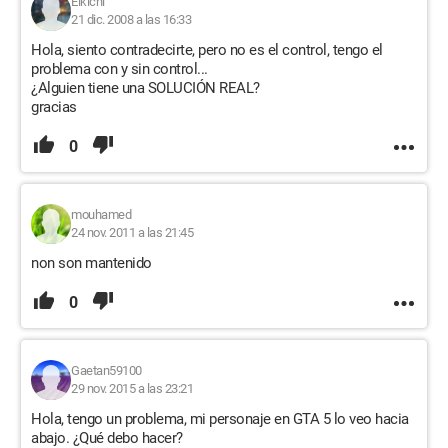
Eikichi
21 dic. 2008 a las 16:33
Hola, siento contradecirte, pero no es el control, tengo el
problema con y sin control...
¿Alguien tiene una SOLUCIÓN REAL?
gracias
0
mouhamed
24 nov. 2011 a las 21:45
non son mantenido
0
Gaetan59100
29 nov. 2015 a las 23:21
Hola, tengo un problema, mi personaje en GTA 5 lo veo hacia
abajo. ¿Qué debo hacer?