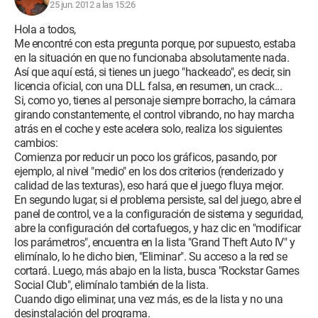
25 jun. 2012 a las 15:26
Hola a todos,
Me encontré con esta pregunta porque, por supuesto, estaba
en la situación en que no funcionaba absolutamente nada.
Así que aquí está, si tienes un juego "hackeado", es decir, sin
licencia oficial, con una DLL falsa, en resumen, un crack...
Si, como yo, tienes al personaje siempre borracho, la cámara
girando constantemente, el control vibrando, no hay marcha
atrás en el coche y este acelera solo, realiza los siguientes
cambios:
Comienza por reducir un poco los gráficos, pasando, por
ejemplo, al nivel "medio" en los dos criterios (renderizado y
calidad de las texturas), eso hará que el juego fluya mejor.
En segundo lugar, si el problema persiste, sal del juego, abre el
panel de control, ve a la configuración de sistema y seguridad,
abre la configuración del cortafuegos, y haz clic en "modificar
los parámetros", encuentra en la lista "Grand Theft Auto IV" y
elimínalo, lo he dicho bien, "Eliminar". Su acceso a la red se
cortará. Luego, más abajo en la lista, busca "Rockstar Games
Social Club", elimínalo también de la lista.
Cuando digo eliminar, una vez más, es de la lista y no una
desinstalación del programa.