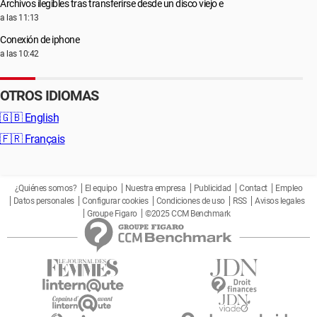
Archivos ilegibles tras transferirse desde un disco viejo e
a las 11:13
Conexión de iphone
a las 10:42
OTROS IDIOMAS
🇬🇧
English
🇫🇷
Français
¿Quiénes somos?
El equipo
Nuestra empresa
Publicidad
Contact
Empleo
Datos personales
Configurar cookies
Condiciones de uso
RSS
Avisos legales
Groupe Figaro
©2025 CCM Benchmark