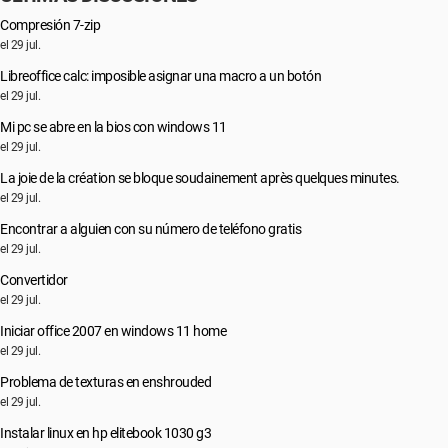
Compresión 7-zip
el 29 jul.
Libreoffice calc: imposible asignar una macro a un botón
el 29 jul.
Mi pc se abre en la bios con windows 11
el 29 jul.
La joie de la création se bloque soudainement après quelques minutes.
el 29 jul.
Encontrar a alguien con su número de teléfono gratis
el 29 jul.
Convertidor
el 29 jul.
Iniciar office 2007 en windows 11 home
el 29 jul.
Problema de texturas en enshrouded
el 29 jul.
Instalar linux en hp elitebook 1030 g3