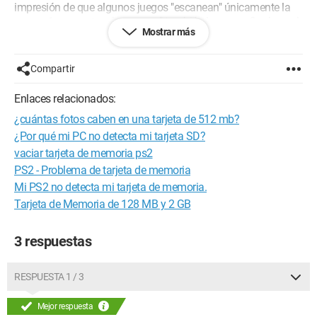
impresión de que algunos juegos "escanean" únicamente la
ranura 1, y que otros "escanean" también la ranura 2.... lo cual
Mostrar más
en nuestro caso nos viene bien.
Mi pregunta: ¿puede ser que la tarjeta de memoria de 128 no
Compartir
sea de marca PS2 Sony? ¿O es que el "puerto" n°1 de la tarjeta
de memoria está defectuoso en la consola? Si es así, ¿se
Enlaces relacionados:
podría cambiar recuperando una pieza de otra consola
¿cuántas fotos caben en una tarjeta de 512 mb?
similar?
¿Por qué mi PC no detecta mi tarjeta SD?
Gracias por aclararme, porque las consolas de juegos no son
vaciar tarjeta de memoria ps2
realmente mi fuerte.
PS2 - Problema de tarjeta de memoria
Mi PS2 no detecta mi tarjeta de memoria.
@+
Tarjeta de Memoria de 128 MB y 2 GB
Sylvain
Configuración: 
Windows XP Firefox 2.0.0.15
3 respuestas
RESPUESTA 1 / 3
Mejor respuesta