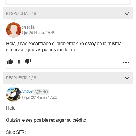
RESPUESTA 5 / 8
prescilla
9 jul. 2014 a las 19:43
Hola, ¿has encontrado el problema? Yo estoy en la misma
situación, gracias por responderme.
0
RESPUESTA 6 / 8
Arno59
499
17 jul. 2014 a las 17:22
Hola,
Quizás le sea posible recargar su crédito:
Sitio SFR: