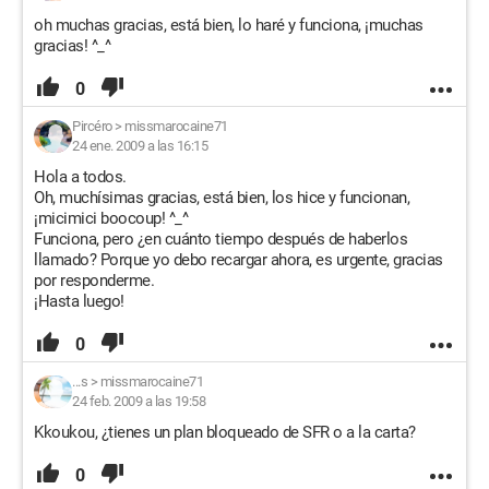
oh muchas gracias, está bien, lo haré y funciona, ¡muchas
gracias! ^_^
0
Pircéro
>
missmarocaine71
24 ene. 2009 a las 16:15
Hola a todos.
Oh, muchísimas gracias, está bien, los hice y funcionan,
¡micimici boocoup! ^_^
Funciona, pero ¿en cuánto tiempo después de haberlos
llamado? Porque yo debo recargar ahora, es urgente, gracias
por responderme.
¡Hasta luego!
0
...s
>
missmarocaine71
24 feb. 2009 a las 19:58
Kkoukou, ¿tienes un plan bloqueado de SFR o a la carta?
0