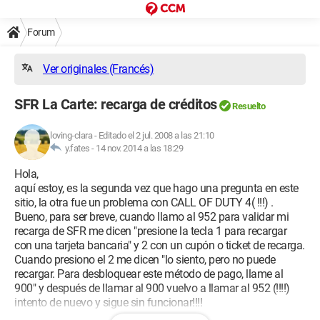
Forum
Ver originales (Francés)
SFR La Carte: recarga de créditos
Resuelto
loving-clara
-
Editado el 2 jul. 2008 a las 21:10
y.fates -
14 nov. 2014 a las 18:29
Hola,
aquí estoy, es la segunda vez que hago una pregunta en este
sitio, la otra fue un problema con CALL OF DUTY 4( !!!) .
Bueno, para ser breve, cuando llamo al 952 para validar mi
recarga de SFR me dicen "presione la tecla 1 para recargar
con una tarjeta bancaria" y 2 con un cupón o ticket de recarga.
Cuando presiono el 2 me dicen "lo siento, pero no puede
recargar. Para desbloquear este método de pago, llame al
900" y después de llamar al 900 vuelvo a llamar al 952 (!!!!)
intento de nuevo y sigue sin funcionar!!!!