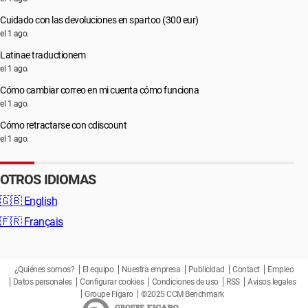
Cuidado con las devoluciones en spartoo (300 eur)
el 1 ago.
Latinae traductionem
el 1 ago.
Cómo cambiar correo en mi cuenta cómo funciona
el 1 ago.
Cómo retractarse con cdiscount
el 1 ago.
OTROS IDIOMAS
🇬🇧
English
🇫🇷
Français
¿Quiénes somos?
El equipo
Nuestra empresa
Publicidad
Contact
Empleo
Datos personales
Configurar cookies
Condiciones de uso
RSS
Avisos legales
Groupe Figaro
©2025 CCM Benchmark