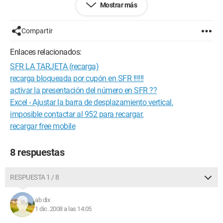
Mostrar más
¡Realmente necesito ayuda!
Configuración: 
Windows XP Internet Explorer 7.0
Compartir
Enlaces relacionados:
SFR LA TARJETA (recarga)
recarga bloqueada por cupón en SFR !!!!!!
activar la presentación del número en SFR ??
Excel - Ajustar la barra de desplazamiento vertical.
imposible contactar al 952 para recargar.
recargar free mobile
8 respuestas
RESPUESTA 1 / 8
ab dix
1 dic. 2008 a las 14:05