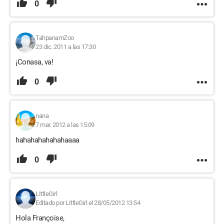
0
TahpanamZoo
23 dic. 2011 a las 17:30
¡Conasa, va!
0
nana
7 mar. 2012 a las 15:09
hahahahahahahaaaa
0
LIttleGirl
Editado por LIttleGirl el 28/05/2012 13:54
Hola Françoise,