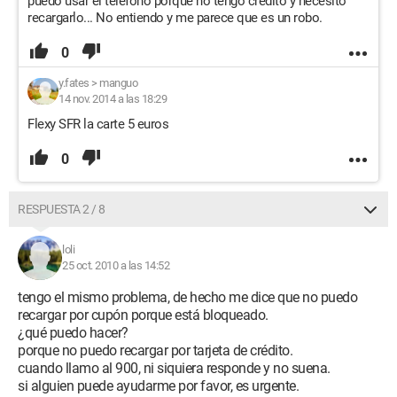
puedo usar el teléfono porque no tengo crédito y necesito
recargarlo... No entiendo y me parece que es un robo.
0
y.fates
>
manguo
14 nov. 2014 a las 18:29
Flexy SFR la carte 5 euros
0
RESPUESTA 2 / 8
loli
25 oct. 2010 a las 14:52
tengo el mismo problema, de hecho me dice que no puedo
recargar por cupón porque está bloqueado.
¿qué puedo hacer?
porque no puedo recargar por tarjeta de crédito.
cuando llamo al 900, ni siquiera responde y no suena.
si alguien puede ayudarme por favor, es urgente.