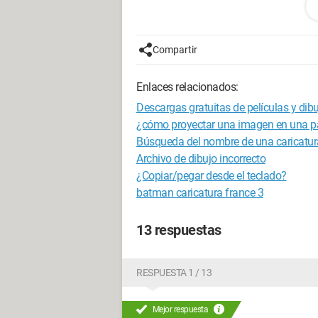
¡Por favor, ayúdame! y NO, no me he dr
Compartir
Enlaces relacionados:
Descargas gratuitas de películas y dibu
¿cómo proyectar una imagen en una p
Búsqueda del nombre de una caricatur
Archivo de dibujo incorrecto
¿Copiar/pegar desde el teclado?
batman caricatura france 3
13 respuestas
RESPUESTA 1 / 13
Mejor respuesta