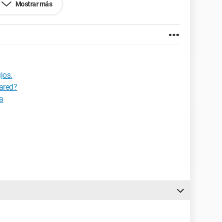
Mostrar más
ogado, es toda mi infancia :D
jos.
ared?
a