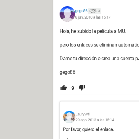
gego86
3
8 jun. 2010 a las 15:17
Hola, he subido la película a MU,
pero los enlaces se eliminan automáti
Dame tu dirección o crea una cuenta pa
gego86
9
Lauryvvti
29 ago. 2013 a las 15:14
Por favor, quiero el enlace.