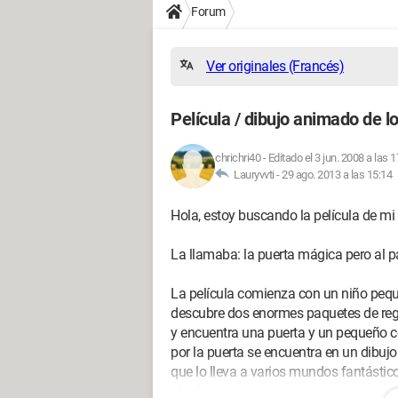
Forum
Ver originales (Francés)
Película / dibujo animado de l
chrichri40
-
Editado el 3 jun. 2008 a las 1
Lauryvvti -
29 ago. 2013 a las 15:14
Hola, estoy buscando la película de mi 
La llamaba: la puerta mágica pero al par
La película comienza con un niño pequ
descubre dos enormes paquetes de regal
y encuentra una puerta y un pequeño c
por la puerta se encuentra en un dibu
que lo lleva a varios mundos fantástic
etc...)