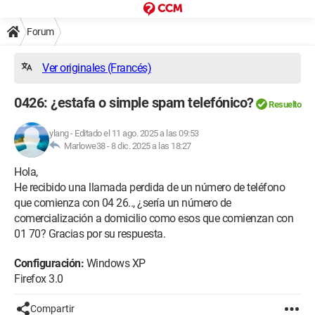
Forum
Ver originales (Francés)
0426: ¿estafa o simple spam telefónico?
Resuelto
ylang
-
Editado el 11 ago. 2025 a las 09:53
Marlowe38 -
8 dic. 2025 a las 18:27
Hola,
He recibido una llamada perdida de un número de teléfono
que comienza con 04 26.., ¿sería un número de
comercialización a domicilio como esos que comienzan con
01 70? Gracias por su respuesta.
Configuración:
Windows XP
Firefox 3.0
Compartir