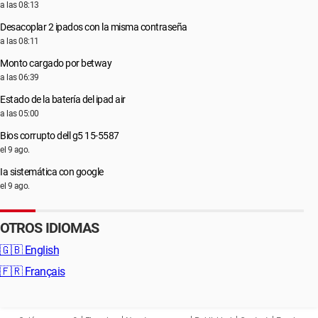
a las 08:13
Desacoplar 2 ipados con la misma contraseña
a las 08:11
Monto cargado por betway
a las 06:39
Estado de la batería del ipad air
a las 05:00
Bios corrupto dell g5 15-5587
el 9 ago.
Ia sistemática con google
el 9 ago.
OTROS IDIOMAS
🇬🇧
English
🇫🇷
Français