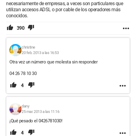
necesariamente de empresas, a veces son particulares que
utilizan accesos ADSL o por cable de los operadores más
conocidos.
390
christine
20 feb. 2013 a las 16:53
Otra vez un número que molesta sin responder
04 26 78 10 30
4
dany
25 mar. 2013 a las 11:16
¡Qué pesado el 0426781030!
4