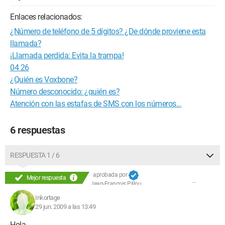
Enlaces relacionados:
¿Número de teléfono de 5 dígitos? ¿De dónde proviene esta
llamada?
¡Llamada perdida: Evita la trampa!
04 26
¿Quién es Voxbone?
Número desconocido: ¿quién es?
Atención con las estafas de SMS con los números...
6 respuestas
RESPUESTA 1 / 6
aprobada por
Mejor respuesta
Jean-François Pillou
Inkortage
29 jun. 2009 a las 13:49
Hola,