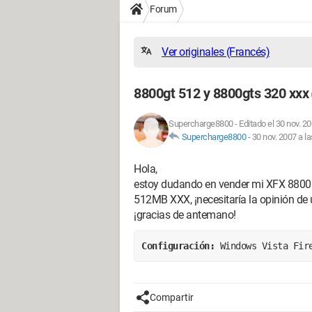
Forum
Ver originales (Francés)
8800gt 512 y 8800gts 320 xxx
Supercharge8800
-
Editado el 30 nov. 20
Supercharge8800
-
30 nov. 2007 a la
Hola,
estoy dudando en vender mi XFX 88
512MB XXX, ¡necesitaría la opinión de 
¡gracias de antemano!
Configuración: 
Windows Vista Fir
Compartir