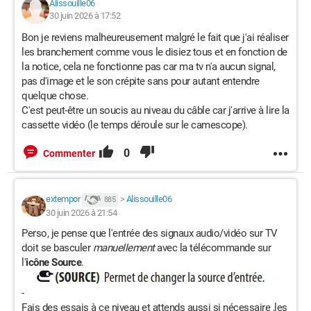
Alissouille06
30 juin 2026 à 17:52
Bon je reviens malheureusement malgré le fait que j'ai réaliser
les branchement comme vous le disiez tous et en fonction de
la notice, cela ne fonctionne pas car ma tv n'a aucun signal,
pas d'image et le son crépite sans pour autant entendre
quelque chose.
C'est peut-être un soucis au niveau du câble car j'arrive à lire la
cassette vidéo (le temps déroule sur le camescope).
0
Commenter
extempor
>
Alissouille06
885
30 juin 2026 à 21:54
Perso, je pense que l'entrée des signaux audio/vidéo sur TV
doit se basculer
manuellement
avec la télécommande sur
l'
icône Source
.
-
Fais des essais à ce niveau et attends aussi si nécessaire ,les