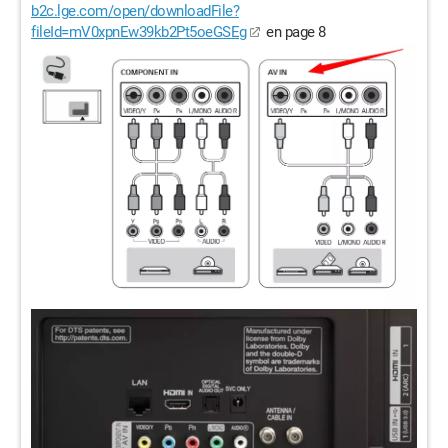
b2c.lge.com/open/downloadFile?
fileId=mV0xpnEw39kb2Pt5oeGSEg
en page 8