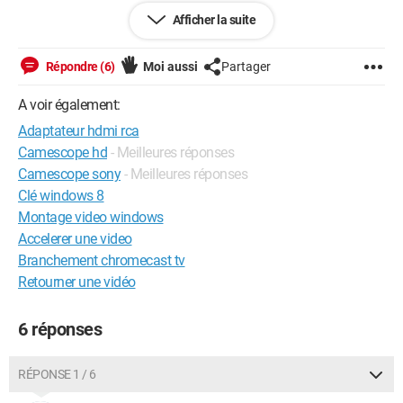
J'ai aussi en ma possession un câble adaptateur RFU-90E et
Afficher la suite
un transcodeur Sony SFR-900.
Répondre (6)
Moi aussi
Partager
Je voulais donc savoir quel câblage dois-je utiliser ? Puisque
ceux citer en haut sont pour un téléviseur plus ancien que
A voir également:
nous n'avons plus.
Adaptateur hdmi rca
Camescope hd
- Meilleures réponses
Merci à vous
Camescope sony
- Meilleures réponses
Clé windows 8
Montage video windows
Android / Chrome 149.0.0.0
Accelerer une video
Branchement chromecast tv
Retourner une vidéo
6 réponses
RÉPONSE 1 / 6