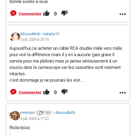
Bonne soirée à vous
0
Commenter
Alissouille06
>
baladur13
3 juil. 2026 à 20:16
Aujourd'hui j'ai acheter un câble RCA double mâle vers mâle
pour voir la différence mais il y en a aucune (pas grave il
servira pour ma platine) mais je pense sérieusement à un
soucis dans le camescope car les cassettes sont vraiment
intactes.
c'est dommage je ne pourrais les voir...
0
Commenter
extempor
>
Alissouille06
885
4 juil. 2026 à 17:22
Re,bonjour,
-