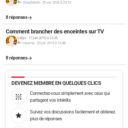
Cinephile06
-
25 avr. 2026 à 23:10
8 réponses
Comment brancher des enceintes sur TV
Callys
-
17 juin 2010 à 22:05
maxime
-
20 juil. 2015 à 16:48
8 réponses
DEVENEZ MEMBRE EN QUELQUES CLICS
Connectez-vous simplement avec ceux qui
partagent vos intérêts
Suivez vos discussions facilement et obtenez
plus de réponses