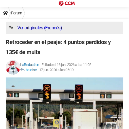
Forum
Ver originales (Francés)
Retroceder en el peaje: 4 puntos perdidos y
135€ de multa
LaRedaction
-
Editado el 16 jun. 2026 a las 11:02
brucine
-
17 jun. 2026 a las 06:19