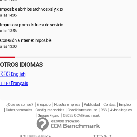
Imposible abrir los archivos xsl y xlsx
a las 14:06
Impresora pixma ts fuera de servicio
a las 13:56
Conexión a internet imposible
a las 13:00
OTROS IDIOMAS
🇬🇧
English
🇫🇷
Français
¿Quiénes somos?
El equipo
Nuestra empresa
Publicidad
Contact
Empleo
Datos personales
Configurar cookies
Condiciones de uso
RSS
Avisos legales
Groupe Figaro
©2025 CCM Benchmark