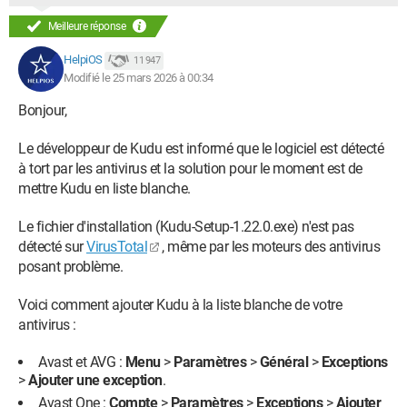
Meilleure réponse
HelpiOS
11 947
Modifié le 25 mars 2026 à 00:34
Bonjour,
Le développeur de Kudu est informé que le logiciel est détecté
à tort par les antivirus et la solution pour le moment est de
mettre Kudu en liste blanche.
Le fichier d'installation (Kudu-Setup-1.22.0.exe) n'est pas
détecté sur
VirusTotal
, même par les moteurs des antivirus
posant problème.
Voici comment ajouter Kudu à la liste blanche de votre
antivirus :
Avast et AVG :
Menu
>
Paramètres
>
Général
>
Exceptions
>
Ajouter une exception
.
Avast One :
Compte
>
Paramètres
>
Exceptions
>
Ajouter