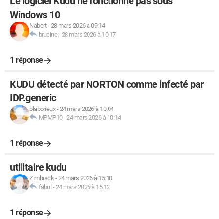
Le logiciel Kudu ne fonctionne pas sous
Windows 10
Nabert
-
28 mars 2026 à 09:14
brucine
-
28 mars 2026 à 10:17
1 réponse
KUDU détecté par NORTON comme infecté par
IDP.generic
blaborieux
-
24 mars 2026 à 10:04
MPMP10
-
24 mars 2026 à 10:14
1 réponse
utilitaire kudu
Zimbrack
-
24 mars 2026 à 15:10
fabul
-
24 mars 2026 à 15:12
1 réponse