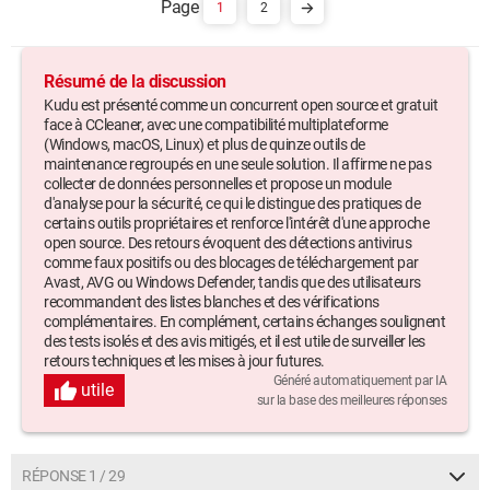
1
2
Résumé de la discussion
Kudu est présenté comme un concurrent open source et gratuit
face à CCleaner, avec une compatibilité multiplateforme
(Windows, macOS, Linux) et plus de quinze outils de
maintenance regroupés en une seule solution. Il affirme ne pas
collecter de données personnelles et propose un module
d'analyse pour la sécurité, ce qui le distingue des pratiques de
certains outils propriétaires et renforce l'intérêt d'une approche
open source. Des retours évoquent des détections antivirus
comme faux positifs ou des blocages de téléchargement par
Avast, AVG ou Windows Defender, tandis que des utilisateurs
recommandent des listes blanches et des vérifications
complémentaires. En complément, certains échanges soulignent
des tests isolés et des avis mitigés, et il est utile de surveiller les
retours techniques et les mises à jour futures.
Généré automatiquement par IA
utile
sur la base des meilleures réponses
RÉPONSE 1 / 29