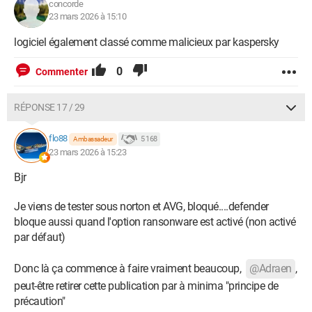
concorde
23 mars 2026 à 15:10
logiciel également classé comme malicieux par kaspersky
0
Commenter
RÉPONSE 17 / 29
flo88
5 168
Ambassadeur
23 mars 2026 à 15:23
Bjr
Je viens de tester sous norton et AVG, bloqué....defender
bloque aussi quand l'option ransonware est activé (non activé
par défaut)
Donc là ça commence à faire vraiment beaucoup,
@Adraen
,
peut-être retirer cette publication par à minima "principe de
précaution"