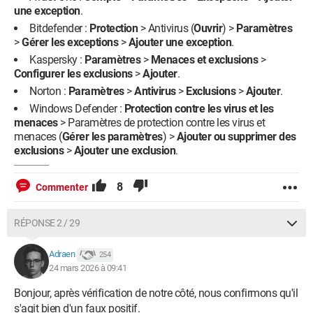
une exception
.
Bitdefender :
Protection
> Antivirus (
Ouvrir
) >
Paramètres
>
Gérer les exceptions
>
Ajouter une exception
.
Kaspersky :
Paramètres
>
Menaces et exclusions
>
Configurer les exclusions
​​​​​​​ >
Ajouter
.
Norton :
Paramètres
>
Antivirus
>
Exclusions
>
Ajouter
.
Windows Defender :
Protection contre les virus et les
menaces
> Paramètres de protection contre les virus et
menaces (
Gérer les paramètres
) >
Ajouter ou supprimer des
exclusions
>
Ajouter une exclusion
.
8
Commenter
RÉPONSE 2 / 29
Adraen
254
24 mars 2026 à 09:41
Bonjour, après vérification de notre côté, nous confirmons qu'il
s'agit bien d'un faux positif.