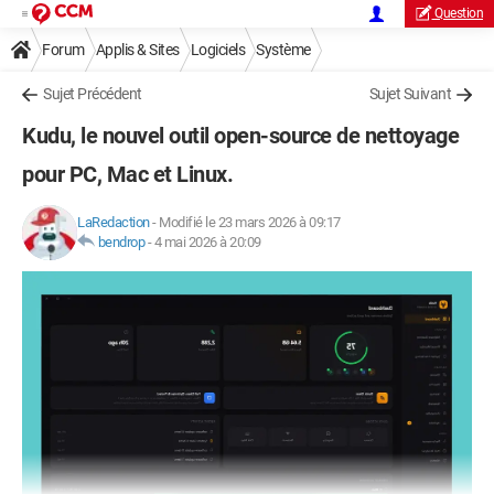
Question
Forum
Applis & Sites
Logiciels
Système
Sujet Précédent
Sujet Suivant
Kudu, le nouvel outil open-source de nettoyage
pour PC, Mac et Linux.
LaRedaction
-
Modifié le 23 mars 2026 à 09:17
bendrop
-
4 mai 2026 à 20:09