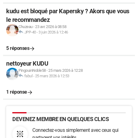
kudu est bloqué par Kapersky ? Akors que vous
le recommandez
Chuzeau
-
23 avr. 2026 à 08:58
JPP-40
-
3 juin 2026 à 12:46
5 réponses
nettoyeur KUDU
PingouinNoble58
-
25 mars 2026 à 12:28
fabul
-
25 mars 2026 à 12:53
1 réponse
DEVENEZ MEMBRE EN QUELQUES CLICS
Connectez-vous simplement avec ceux qui
partagent vos intérêts