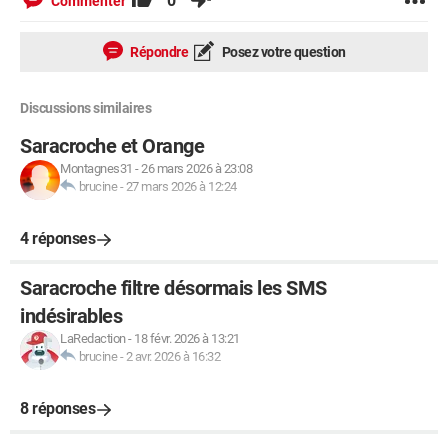
0
Commenter
Répondre
Posez votre question
Discussions similaires
Saracroche et Orange
Montagnes31
-
26 mars 2026 à 23:08
brucine
-
27 mars 2026 à 12:24
4 réponses
Saracroche filtre désormais les SMS
indésirables
LaRedaction
-
18 févr. 2026 à 13:21
brucine
-
2 avr. 2026 à 16:32
8 réponses