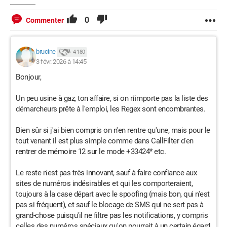
0
Commenter
brucine
4 180
3 févr. 2026 à 14:45
Bonjour,
Un peu usine à gaz, ton affaire, si on n'importe pas la liste des
démarcheurs prête à l'emploi, les Regex sont encombrantes.
Bien sûr si j'ai bien compris on n'en rentre qu'une, mais pour le
tout venant il est plus simple comme dans CallFilter d'en
rentrer de mémoire 12 sur le mode +33424* etc.
Le reste n'est pas très innovant, sauf à faire confiance aux
sites de numéros indésirables et qui les comporteraient,
toujours à la case départ avec le spoofing (mais bon, qui n'est
pas si fréquent), et sauf le blocage de SMS qui ne sert pas à
grand-chose puisqu'il ne filtre pas les notifications, y compris
celles des numéros spéciaux qu'on pourrait à un certain égard