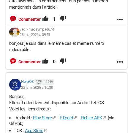
effectivement, ils commencent tous par des numéros
mentionnés dans l'article !
1
Commenter
vac
>
mecsympadu74
23 mai 2026 à 09:51
bonjour je suis dans le même cas et même numéro
indésirable
0
Commenter
HelpiOS
11 949
22 janv. 2026 à 10:38
Bonjour,
Elle est effectivement disponible sur Android et iOS.
Voici les liens directs :
Android :
Play Store
-
F-Droid
-
Fichier APK
(via
GitHub)
iOS :
App Store