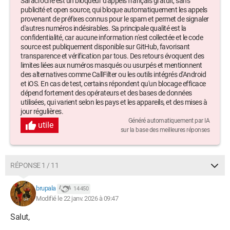
Saracroche est un bloqueur d'appels français gratuit, sans
publicité et open source, qui bloque automatiquement les appels
provenant de préfixes connus pour le spam et permet de signaler
d'autres numéros indésirables. Sa principale qualité est la
confidentialité, car aucune information n'est collectée et le code
source est publiquement disponible sur GitHub, favorisant
transparence et vérification par tous. Des retours évoquent des
limites liées aux numéros masqués ou usurpés et mentionnent
des alternatives comme CallFilter ou les outils intégrés d'Android
et iOS. En cas de test, certains répondent qu'un blocage efficace
dépend fortement des opérateurs et des bases de données
utilisées, qui varient selon les pays et les appareils, et des mises à
jour régulières.
Généré automatiquement par IA
utile
sur la base des meilleures réponses
RÉPONSE 1 / 11
brupala
14 450
Modifié le 22 janv. 2026 à 09:47
Salut,