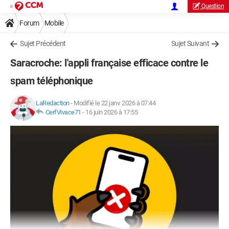
Question
Forum
Mobile
Sujet Précédent
Sujet Suivant
Saracroche: l'appli française efficace contre le
spam téléphonique
LaRedaction
-
Modifié le 22 janv. 2026 à 07:44
CerfVivace71
-
16 juin 2026 à 17:55