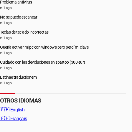
Problema antivirus
el 1 ago.
No se puede escanear
el 1 ago.
Teclas de teclado incorrectas
el 1 ago.
Quería activar mi pc con windows pero perdí mi clave.
el 1 ago.
Cuidado con las devoluciones en spartoo (300 eur)
el 1 ago.
Latinae traductionem
el 1 ago.
OTROS IDIOMAS
🇬🇧
English
🇫🇷
Français