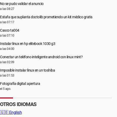
No se pudo validar el anuncio
a las 08:27
Estafa que suplanta doctolib prometiendo un kit médico gratis
a las 07:17
Casco ta004
a las 07:10
Instalar linux en hp elitebook 1030 g3
a las 04:00
Conectar un teléfono inteligente android con linux mint?
a las 02:09
Imposible instalar linux en un toshiba
a las 01:53
Fotografía digital: apertura
el 5 ago.
OTROS IDIOMAS
🇬🇧
English