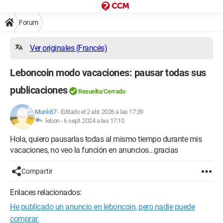
Forum
Ver originales (Francés)
Leboncoin modo vacaciones: pausar todas sus
publicaciones
Resuelto/Cerrado
Munk87
-
Editado el 2 abr. 2026 a las 17:39
lebon -
6 sept. 2024 a las 17:10
Hola, quiero pausarlas todas al mismo tiempo durante mis
vacaciones, no veo la función en anuncios...gracias
Compartir
Enlaces relacionados:
He publicado un anuncio en leboncoin, pero nadie puede
comprar.