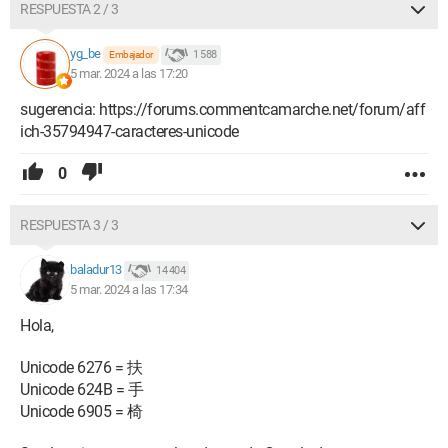
RESPUESTA 2 / 3
yg_be
1 588
Embajador
5 mar. 2024 a las 17:20
sugerencia: https://forums.commentcamarche.net/forum/aff
ich-35794947-caracteres-unicode
0
RESPUESTA 3 / 3
baladur13
14 404
5 mar. 2024 a las 17:34
Hola,
Unicode 6276 = 扶
Unicode 624B = 手
Unicode 6905 = 椅