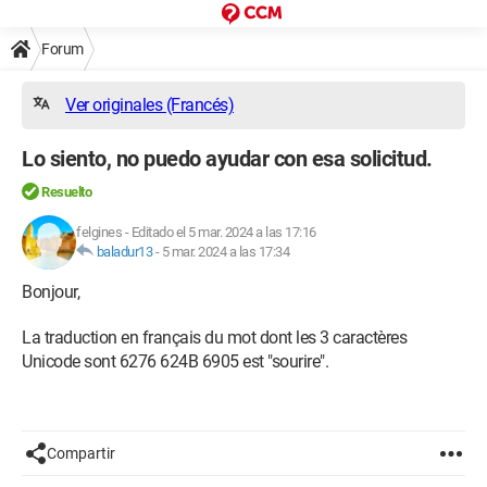
Forum
Ver originales (Francés)
Lo siento, no puedo ayudar con esa solicitud.
Resuelto
felgines
-
Editado el 5 mar. 2024 a las 17:16
baladur13
-
5 mar. 2024 a las 17:34
Bonjour,
La traduction en français du mot dont les 3 caractères
Unicode sont 6276 624B 6905 est "sourire".
Compartir