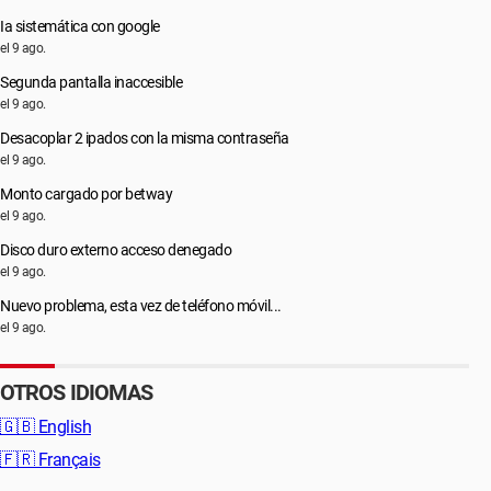
Ia sistemática con google
el 9 ago.
Segunda pantalla inaccesible
el 9 ago.
Desacoplar 2 ipados con la misma contraseña
el 9 ago.
Monto cargado por betway
el 9 ago.
Disco duro externo acceso denegado
el 9 ago.
Nuevo problema, esta vez de teléfono móvil...
el 9 ago.
OTROS IDIOMAS
🇬🇧
English
🇫🇷
Français