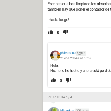
Escribes que has limpiado los absorbent
también hay que poner el contador de t
¡Hasta luego!
0
phika38300
1
21 ene. 2024 a las 16:57
Hola,
No, no lo he hecho y ahora está perdido
0
RESPUESTA 4 / 4
billmaxime
6 150