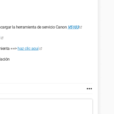
cargar la herramienta de servicio Canon
V5103
amienta ==>
haz clic aquí
lación