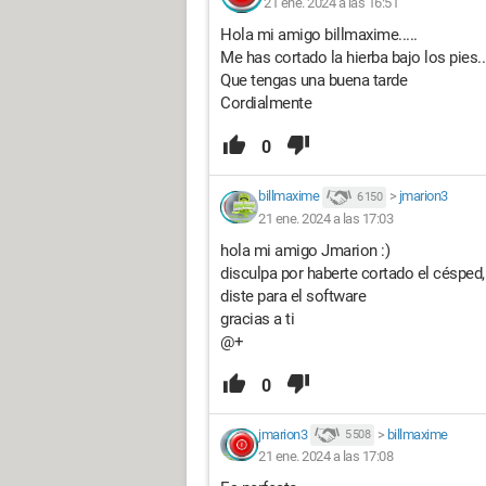
21 ene. 2024 a las 16:51
Hola mi amigo billmaxime.....
Me has cortado la hierba bajo los pies..
Que tengas una buena tarde
Cordialmente
0
billmaxime
>
jmarion3
6 150
21 ene. 2024 a las 17:03
hola mi amigo Jmarion :)
disculpa por haberte cortado el céspe
diste para el software
gracias a ti
@+
0
jmarion3
>
billmaxime
5 508
21 ene. 2024 a las 17:08