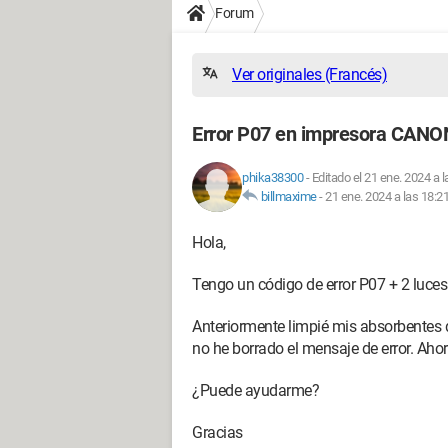
Forum
Ver originales (Francés)
Error P07 en impresora CAN
phika38300
-
Editado el 21 ene. 2024 a l
billmaxime
-
21 ene. 2024 a las 18:2
Hola,
Tengo un código de error P07 + 2 luce
Anteriormente limpié mis absorbentes d
no he borrado el mensaje de error. Aho
¿Puede ayudarme?
Gracias