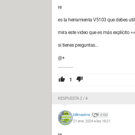
re
es la herramienta V5103 que debes util
mira este video que es más explícito =
si tienes preguntas...
@+
1
RESPUESTA 2 / 4
billmaxime
6 150
21 ene. 2024 a las 18:21
re