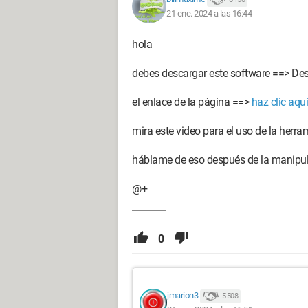
21 ene. 2024 a las 16:44
hola
debes descargar este software ==> Des
el enlace de la página ==>
haz clic aquí
mira este video para el uso de la herr
háblame de eso después de la manipu
@+
0
jmarion3
5 508