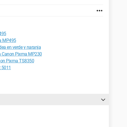
495
ma MP495
ea en verde y naranja
ora Canon Pixma MP230
anon Pixma TS8350
 5011