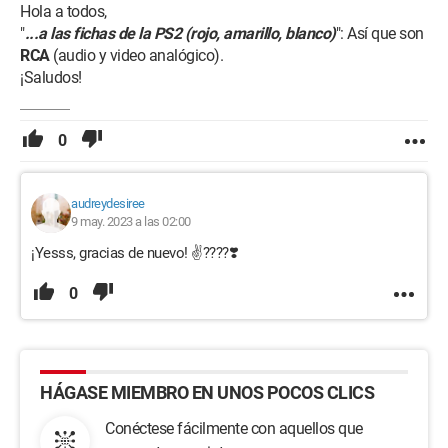
Hola a todos,
"
...a las fichas de la PS2 (rojo, amarillo, blanco)
": Así que son
RCA
(audio y video analógico).
¡Saludos!
0
audreydesiree
9 may. 2023 a las 02:00
¡Yesss, gracias de nuevo! ✌????❣️
0
HÁGASE MIEMBRO EN UNOS POCOS CLICS
Conéctese fácilmente con aquellos que