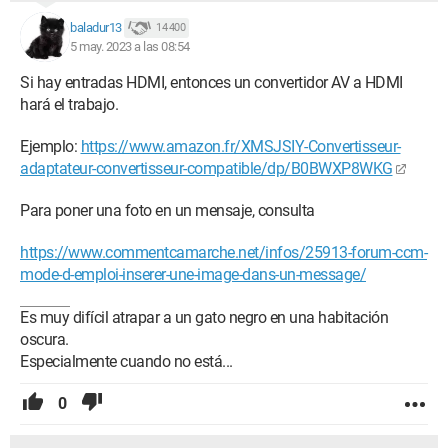
baladur13
14 400
5 may. 2023 a las 08:54
Si hay entradas HDMI, entonces un convertidor AV a HDMI
hará el trabajo.
Ejemplo:
https://www.amazon.fr/XMSJSIY-Convertisseur-
adaptateur-convertisseur-compatible/dp/B0BWXP8WKG
Para poner una foto en un mensaje, consulta
https://www.commentcamarche.net/infos/25913-forum-ccm-
mode-d-emploi-inserer-une-image-dans-un-message/
Es muy difícil atrapar a un gato negro en una habitación
oscura.
Especialmente cuando no está...
0