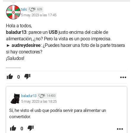
txiki
609
5 may. 2023 a las 17:45
Hola a todos,
baladur13
: parece un
USB
justo encima del cable de
alimentación, ¿no? Pero la vista es un poco imprecisa.
► audreydesiree
: ¿Puedes hacer una foto de la parte trasera
si hay conectores?
¡Saludos!
0
baladur13
14 400
5 may. 2023 a las 18:25
Sí, he visto el usb que podría servir para alimentar un
convertidor.
0