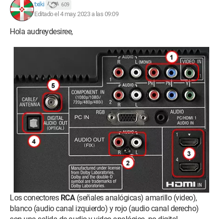
txiki
609
Editado el 4 may. 2023 a las 09:09
Hola audreydesiree,
Los conectores
RCA
(señales analógicas) amarillo (video),
blanco (audio canal izquierdo) y rojo (audio canal derecho)