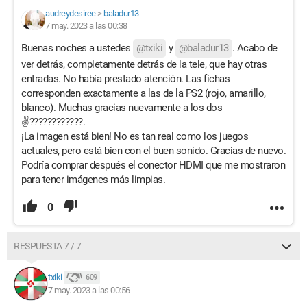
audreydesiree
>
baladur13
7 may. 2023 a las 00:38
Buenas noches a ustedes
@txiki
y
@baladur13
. Acabo de
ver detrás, completamente detrás de la tele, que hay otras
entradas. No había prestado atención. Las fichas
corresponden exactamente a las de la PS2 (rojo, amarillo,
blanco). Muchas gracias nuevamente a los dos
✌????????????.
¡La imagen está bien! No es tan real como los juegos
actuales, pero está bien con el buen sonido. Gracias de nuevo.
Podría comprar después el conector HDMI que me mostraron
para tener imágenes más limpias.
0
RESPUESTA 7 / 7
txiki
609
7 may. 2023 a las 00:56