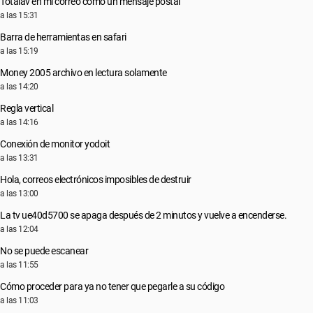
Totalav en mi correo como un mensaje postal
a las 15:31
Barra de herramientas en safari
a las 15:19
Money 2005 archivo en lectura solamente
a las 14:20
Regla vertical
a las 14:16
Conexión de monitor yodoit
a las 13:31
Hola, correos electrónicos imposibles de destruir
a las 13:00
La tv ue40d5700 se apaga después de 2 minutos y vuelve a encenderse.
a las 12:04
No se puede escanear
a las 11:55
Cómo proceder para ya no tener que pegarle a su código
a las 11:03