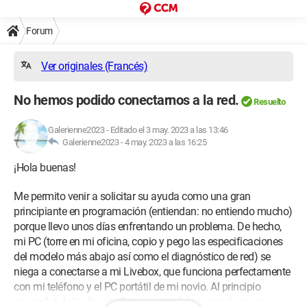
Forum
Ver originales (Francés)
No hemos podido conectarnos a la red.
Resuelto
Galerienne2023
-
Editado el 3 may. 2023 a las 13:46
Galerienne2023 -
4 may. 2023 a las 16:25
¡Hola buenas!
Me permito venir a solicitar su ayuda como una gran
principiante en programación (entiendan: no entiendo mucho)
porque llevo unos días enfrentando un problema. De hecho,
mi PC (torre en mi oficina, copio y pego las especificaciones
del modelo más abajo así como el diagnóstico de red) se
niega a conectarse a mi Livebox, que funciona perfectamente
con mi teléfono y el PC portátil de mi novio. Al principio
sospeché de la clave wifi que compré de segunda mano,