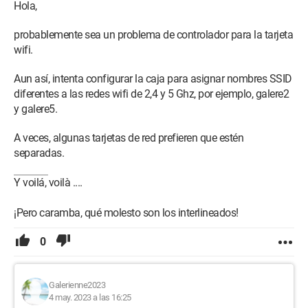
Hola,
Gracias de antemano, y ahora, para su mayor placer, el
diagnóstico y mi equipo:
probablemente sea un problema de controlador para la tarjeta
wifi.
Nombre del dispositivo DESKTOP-82395HD
Procesador AMD Ryzen 5 3600 6-Core Processor
Aun así, intenta configurar la caja para asignar nombres SSID
3.59 GHz
diferentes a las redes wifi de 2,4 y 5 Ghz, por ejemplo, galere2
Memoria RAM instalada 8,00 Go
y galere5.
ID de dispositivo A42176CA-40AF-485C-B876-
9402A91662BF
A veces, algunas tarjetas de red prefieren que estén
ID de producto 00326-10000-00000-AA769
separadas.
Tipo de sistema Sistema operativo de 64 bits, procesador
x64
Y voilá, voilà ....
Lápiz y función táctil Soporte para lápiz
¡Pero caramba, qué molesto son los interlineados!
Edición Windows 10 Home
Versión 22H2
0
Instalado el ‎03/‎05/‎2023 (reinstalado esta mañana, pensé
que una actualización de Windows podría ayudar a la
situación)
Galerienne2023
4 may. 2023 a las 16:25
Construcción del sistema operativo 19045.2846