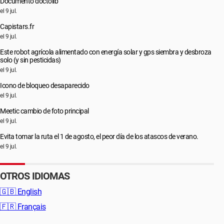
Documento doctolib
(Mbps)
el 9 jul.
Dirección IPv6 local del enlace: fe80::dc2:8530:9bbf:1640%7
Capistars.fr
Dirección IPv4: 192.168.43.168
el 9 jul.
Servidores DNS IPv4: 192.168.43.1
Este robot agrícola alimentado con energía solar y gps siembra y desbroza
Fabricante: Realtek Semiconductor Corp.
solo (y sin pesticidas)
Descripción: Adaptador USB inalámbrico TP-Link
el 9 jul.
Versión del controlador: 1030.44.531.2021
Dirección física (MAC): 30-DE-4B-37-CA-35
Icono de bloqueo desaparecido
el 9 jul.
Realmente espero que alguno de ustedes pueda ayudarme
Meetic cambio de foto principal
porque estoy llegando al límite de las ideas que tenía para
el 9 jul.
intentar resolver la situación. Gracias nuevamente de
Evita tomar la ruta el 1 de agosto, el peor día de los atascos de verano.
antemano, ¡espero sus respuestas con entusiasmo!
el 9 jul.
OTROS IDIOMAS
🇬🇧
English
🇫🇷
Français