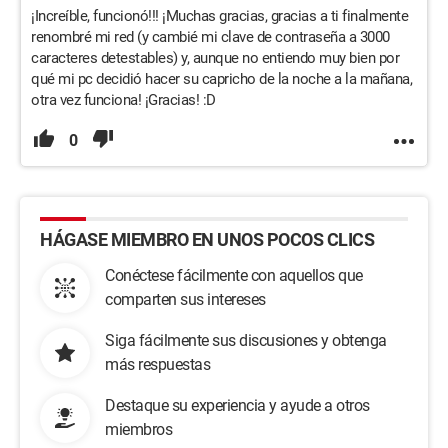
Experiencia Windows Feature Experience Pack
¡Increíble, funcionó!!! ¡Muchas gracias, gracias a ti finalmente
120.2212.4190.0
renombré mi red (y cambié mi clave de contraseña a 3000
caracteres detestables) y, aunque no entiendo muy bien por
Red:
qué mi pc decidió hacer su capricho de la noche a la mañana,
otra vez funciona! ¡Gracias! :D
Fabricante: Realtek Semiconductor Corp.
Descripción: Adaptador USB inalámbrico TP-Link
0
Versión del controlador: 1030.44.531.2021
Dirección física (MAC): 30-DE-4B-37-CA-35
Y el informe de error de conexión detallado:
HÁGASE MIEMBRO EN UNOS POCOS CLICS
Conéctese fácilmente con aquellos que
Información sobre el controlador Wi-Fi de red:
comparten sus intereses
Descripción . . . . . . . . . . : Adaptador USB 
inalámbrico TP-Link Fabricante . . . . . . . . . : 
Siga fácilmente sus discusiones y obtenga
Realtek Semiconductor Corp. Proveedor . . . . . . . 
más respuestas
. . . . : TP-Link Technologies Co., Ltd. Versión . 
. . . . . . . . . . : 1030.44.531.2021 Nombre de 
Destaque su experiencia y ayude a otros
archivo Inf . . . . . . . . . : 
miembros
C:\WINDOWS\INF\oem17.inf Fecha de archivo Inf . . . 